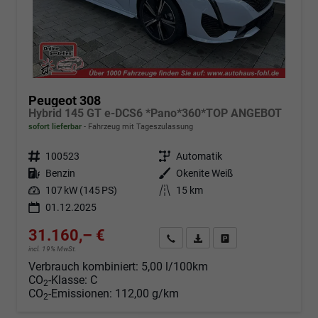
Peugeot 308
Hybrid 145 GT e-DCS6 *Pano*360*TOP ANGEBOT
sofort lieferbar
Fahrzeug mit Tageszulassung
Fahrzeugnr.
100523
Getriebe
Automatik
Kraftstoff
Benzin
Außenfarbe
Okenite Weiß
Leistung
107 kW (145 PS)
Kilometerstand
15 km
01.12.2025
31.160,– €
Angebot anfordern
Fahrzeugexpose (PDF)
Fahrzeug parken
incl. 19% MwSt.
Verbrauch kombiniert:
5,00 l/100km
CO
-Klasse:
C
2
CO
-Emissionen:
112,00 g/km
2