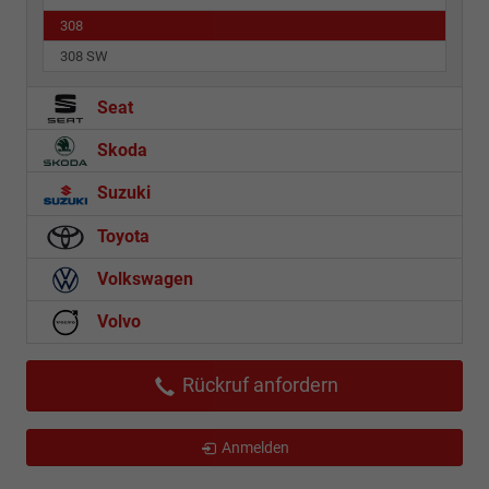
308
308 SW
Seat
Skoda
Suzuki
Toyota
Volkswagen
Volvo
Rückruf anfordern
Anmelden