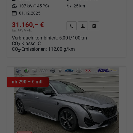
Leistung
107 kW (145 PS)
Kilometerstand
25 km
01.12.2025
31.160,– €
Angebot anfordern
Fahrzeugexpose (PDF)
Fahrzeug parken
incl. 19% MwSt.
Verbrauch kombiniert:
5,00 l/100km
CO
-Klasse:
C
2
CO
-Emissionen:
112,00 g/km
2
ab 290,– € mtl.