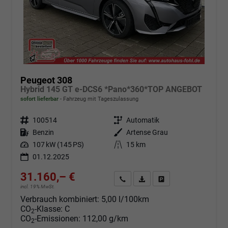
Peugeot 308
Hybrid 145 GT e-DCS6 *Pano*360*TOP ANGEBOT
sofort lieferbar
Fahrzeug mit Tageszulassung
Fahrzeugnr.
100514
Getriebe
Automatik
Kraftstoff
Benzin
Außenfarbe
Artense Grau
Leistung
107 kW (145 PS)
Kilometerstand
15 km
01.12.2025
31.160,– €
Angebot anfordern
Fahrzeugexpose (PDF)
Fahrzeug parken
incl. 19% MwSt.
Verbrauch kombiniert:
5,00 l/100km
CO
-Klasse:
C
2
CO
-Emissionen:
112,00 g/km
2