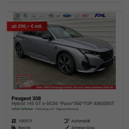
ab 290,– € mtl.
Peugeot 308
Hybrid 145 GT e-DCS6 *Pano*360*TOP ANGEBOT
sofort lieferbar
Fahrzeug mit Tageszulassung
Fahrzeugnr.
100515
Getriebe
Automatik
Kraftstoff
Benzin
Außenfarbe
Artense Grau