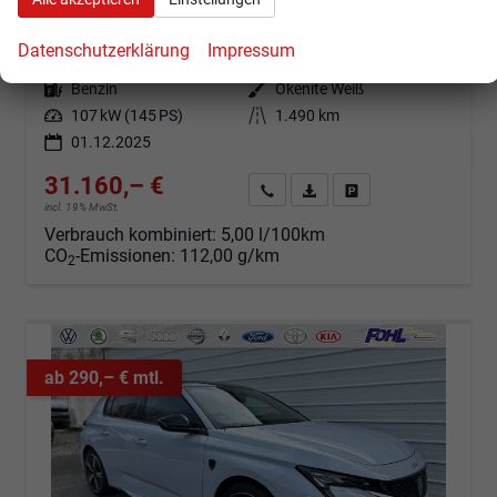
sofort lieferbar
Fahrzeug mit Tageszulassung
Datenschutzerklärung
Impressum
Fahrzeugnr.
100522
Getriebe
Automatik
Kraftstoff
Benzin
Außenfarbe
Okenite Weiß
Leistung
107 kW (145 PS)
Kilometerstand
1.490 km
01.12.2025
31.160,– €
Angebot anfordern
Fahrzeugexpose (PDF)
Fahrzeug parken
incl. 19% MwSt.
Verbrauch kombiniert:
5,00 l/100km
CO
-Emissionen:
112,00 g/km
2
ab 290,– € mtl.