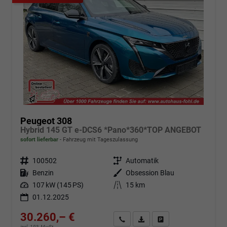
Peugeot 308
Hybrid 145 GT e-DCS6 *Pano*360*TOP ANGEBOT
sofort lieferbar
Fahrzeug mit Tageszulassung
Fahrzeugnr.
100502
Getriebe
Automatik
Kraftstoff
Benzin
Außenfarbe
Obsession Blau
Leistung
107 kW (145 PS)
Kilometerstand
15 km
01.12.2025
30.260,– €
Angebot anfordern
Fahrzeugexpose (PDF)
Fahrzeug parken
incl. 19% MwSt.