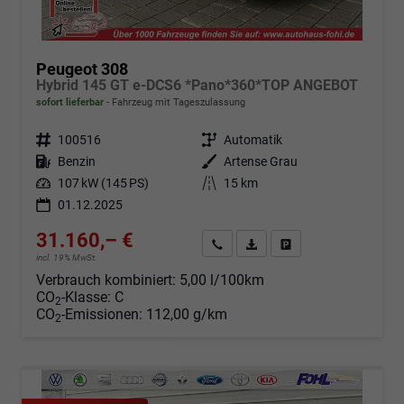
Peugeot 308
Hybrid 145 GT e-DCS6 *Pano*360*TOP ANGEBOT
sofort lieferbar
Fahrzeug mit Tageszulassung
Fahrzeugnr.
100516
Getriebe
Automatik
Kraftstoff
Benzin
Außenfarbe
Artense Grau
Leistung
107 kW (145 PS)
Kilometerstand
15 km
01.12.2025
31.160,– €
Angebot anfordern
Fahrzeugexpose (PDF)
Fahrzeug parken
incl. 19% MwSt.
Verbrauch kombiniert:
5,00 l/100km
CO
-Klasse:
C
2
CO
-Emissionen:
112,00 g/km
2