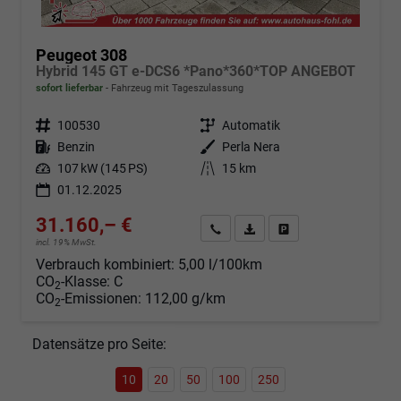
Peugeot 308
Hybrid 145 GT e-DCS6 *Pano*360*TOP ANGEBOT
sofort lieferbar
Fahrzeug mit Tageszulassung
Fahrzeugnr.
100530
Getriebe
Automatik
Kraftstoff
Benzin
Außenfarbe
Perla Nera
Leistung
107 kW (145 PS)
Kilometerstand
15 km
01.12.2025
31.160,– €
Angebot anfordern
Fahrzeugexpose (PDF)
Fahrzeug parken
incl. 19% MwSt.
Verbrauch kombiniert:
5,00 l/100km
CO
-Klasse:
C
2
CO
-Emissionen:
112,00 g/km
2
Datensätze pro Seite:
10
20
50
100
250