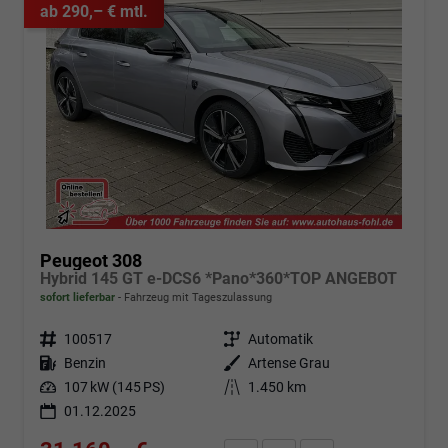
ab 290,– € mtl.
Peugeot 308
Hybrid 145 GT e-DCS6 *Pano*360*TOP ANGEBOT
sofort lieferbar
Fahrzeug mit Tageszulassung
Fahrzeugnr.
100517
Getriebe
Automatik
Kraftstoff
Benzin
Außenfarbe
Artense Grau
Leistung
107 kW (145 PS)
Kilometerstand
1.450 km
01.12.2025