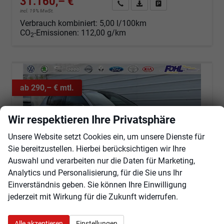
31.160,– €
Angebot anfordern
Fahrzeugexpose (PDF)
Fahrzeug parken
incl. 19% MwSt.
Verbrauch kombiniert:
5,00 l/100km
CO
-Emissionen:
112,00 g/km
2
ab 290,– € mtl.
Wir respektieren Ihre Privatsphäre
Unsere Website setzt Cookies ein, um unsere Dienste für
Sie bereitzustellen. Hierbei berücksichtigen wir Ihre
Auswahl und verarbeiten nur die Daten für Marketing,
Analytics und Personalisierung, für die Sie uns Ihr
Einverständnis geben. Sie können Ihre Einwilligung
jederzeit mit Wirkung für die Zukunft widerrufen.
Peugeot 308
Hybrid 145 GT e-DCS6 *Pano*360*TOP ANGEBOT
Alle akzeptieren
Einstellungen