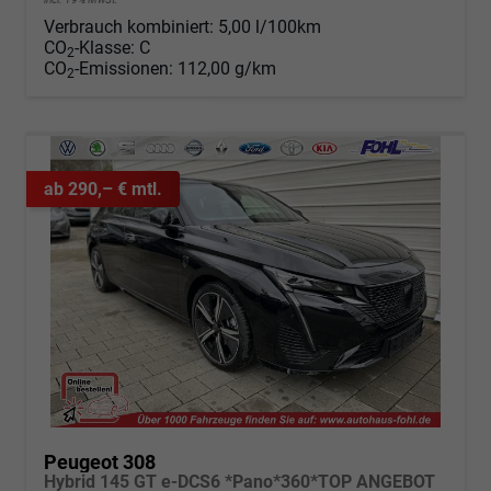
Verbrauch kombiniert:
5,00 l/100km
CO
-Klasse:
C
2
CO
-Emissionen:
112,00 g/km
2
ab 290,– € mtl.
Peugeot 308
Hybrid 145 GT e-DCS6 *Pano*360*TOP ANGEBOT