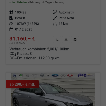
sofort lieferbar
Fahrzeug mit Tageszulassung
Fahrzeugnr.
100499
Getriebe
Automatik
Kraftstoff
Benzin
Außenfarbe
Perla Nera
Leistung
107 kW (145 PS)
Kilometerstand
15 km
01.12.2025
31.160,– €
Angebot anfordern
Fahrzeugexpose (PDF)
Fahrzeug parken
incl. 19% MwSt.
Verbrauch kombiniert:
5,00 l/100km
CO
-Klasse:
C
2
CO
-Emissionen:
112,00 g/km
2
ab 290,– € mtl.