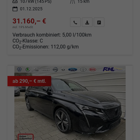
Leistung
107 kW (145 PS)
Kilometerstand
15 km
01.12.2025
31.160,– €
Angebot anfordern
Fahrzeugexpose (PDF)
Fahrzeug parken
incl. 19% MwSt.
Verbrauch kombiniert:
5,00 l/100km
CO
-Klasse:
C
2
CO
-Emissionen:
112,00 g/km
2
ab 290,– € mtl.