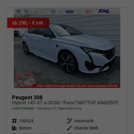
ab 290,– € mtl.
Peugeot 308
Hybrid 145 GT e-DCS6 *Pano*360*TOP ANGEBOT
sofort lieferbar
Fahrzeug mit Tageszulassung
Fahrzeugnr.
100524
Getriebe
Automatik
Kraftstoff
Benzin
Außenfarbe
Okenite Weiß