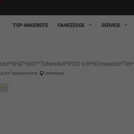
TOP-ANGEBOTE
FAHRZEUGE
SERVICE
d Auto*SHZ*360°*Totwinkel*PDC v/h*Klimaauto*T
ug mit Tageszulassung
Zentrallager