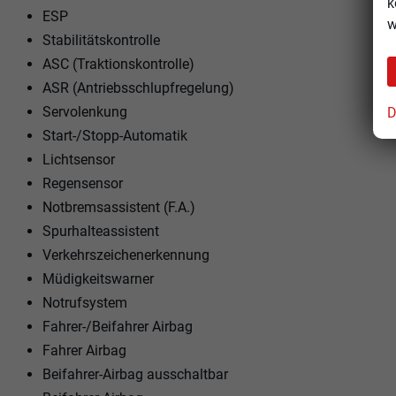
k
ESP
w
Stabilitätskontrolle
ASC (Traktionskontrolle)
ASR (Antriebsschlupfregelung)
Servolenkung
D
Start-/Stopp-Automatik
Lichtsensor
Regensensor
Notbremsassistent (F.A.)
Spurhalteassistent
Verkehrszeichenerkennung
Müdigkeitswarner
Notrufsystem
Fahrer-/Beifahrer Airbag
Fahrer Airbag
Beifahrer-Airbag ausschaltbar