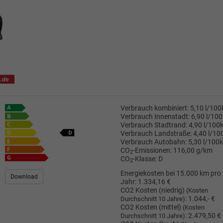
Verbrauch kombiniert:
5,10 l/10
Verbrauch Innenstadt:
6,90 l/10
Verbrauch Stadtrand:
4,90 l/100
Verbrauch Landstraße:
4,40 l/1
Verbrauch Autobahn:
5,30 l/100
CO
-Emissionen:
116,00 g/km
2
CO
-Klasse:
D
2
Energiekosten bei 15.000 km pro
Download
Jahr:
1.334,16 €
CO2 Kosten (niedrig)
(Kosten
:
1.044,- €
Durchschnitt 10 Jahre)
CO2 Kosten (mittel)
(Kosten
:
2.479,50 €
Durchschnitt 10 Jahre)