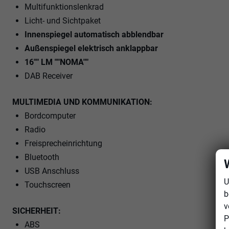
Multifunktionslenkrad
Licht- und Sichtpaket
Innenspiegel automatisch abblendbar
Außenspiegel elektrisch anklappbar
16"" LM ""NOMA""
DAB Receiver
MULTIMEDIA UND KOMMUNIKATION:
Bordcomputer
Radio
Freisprecheinrichtung
Bluetooth
USB Anschluss
U
Touchscreen
b
v
SICHERHEIT:
P
ABS