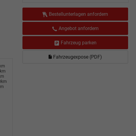
Bestellunterlagen anfordern
Angebot anfordern
Fahrzeug parken
Fahrzeugexpose (PDF)
0km
0km
km
00km
km