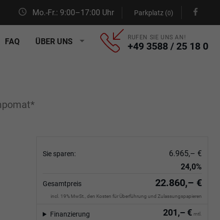
Mo.-Fr.: 9:00–17:00 Uhr
Parkplatz (
)
0
RUFEN SIE UNS AN!
FAQ
ÜBER UNS
+49 3588 / 25 18 0
empomat*
6.965,– €
Sie sparen:
24,0%
22.860,– €
Gesamtpreis
incl. 19% MwSt., den Kosten für Überführung und Zulassungspapieren
201,– €
Finanzierung
mtl.