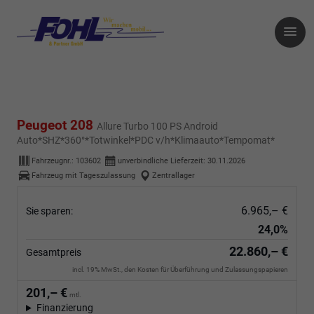
Peugeot 208
Allure Turbo 100 PS Android
Auto*SHZ*360°*Totwinkel*PDC v/h*Klimaauto*Tempomat*
Fahrzeugnr.:
103602
unverbindliche Lieferzeit:
30.11.2026
Fahrzeug mit Tageszulassung
Zentrallager
6.965,– €
Sie sparen:
24,0%
22.860,– €
Gesamtpreis
incl. 19% MwSt., den Kosten für Überführung und Zulassungspapieren
201,– €
mtl.
Finanzierung