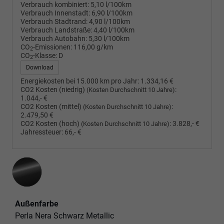
Verbrauch kombiniert:
5,10 l/100km
Verbrauch Innenstadt:
6,90 l/100km
Verbrauch Stadtrand:
4,90 l/100km
Verbrauch Landstraße:
4,40 l/100km
Verbrauch Autobahn:
5,30 l/100km
CO
-Emissionen:
116,00 g/km
2
CO
-Klasse:
D
2
Download
Energiekosten bei 15.000 km pro Jahr:
1.334,16 €
CO2 Kosten (niedrig)
:
(Kosten Durchschnitt 10 Jahre)
1.044,- €
CO2 Kosten (mittel)
:
(Kosten Durchschnitt 10 Jahre)
2.479,50 €
CO2 Kosten (hoch)
:
3.828,- €
(Kosten Durchschnitt 10 Jahre)
Jahressteuer:
66,- €
Außenfarbe
Perla Nera Schwarz Metallic