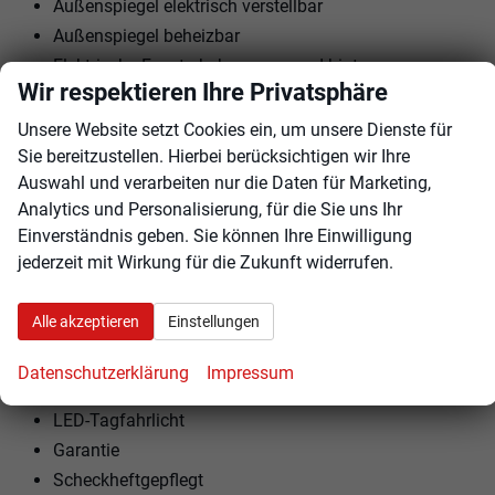
Außenspiegel elektrisch verstellbar
Außenspiegel beheizbar
Elektrische Fensterheber vorne und hinten
Wir respektieren Ihre Privatsphäre
Polsterstoff
Fahrersitz höhenverstellbar
Unsere Website setzt Cookies ein, um unsere Dienste für
Kindersitzvorbereitung (ISOFIX)
Sie bereitzustellen. Hierbei berücksichtigen wir Ihre
Auswahl und verarbeiten nur die Daten für Marketing,
Rücksitzbank teilbar
Analytics und Personalisierung, für die Sie uns Ihr
Lenkrad höhenverstellbar
Einverständnis geben. Sie können Ihre Einwilligung
jederzeit mit Wirkung für die Zukunft widerrufen.
EXTRAS:
LM-Felgen
Alle akzeptieren
Einstellungen
Metallic
Sommerreifen
Datenschutzerklärung
Impressum
Reifendruckkontrolle
LED-Tagfahrlicht
Garantie
Scheckheftgepflegt