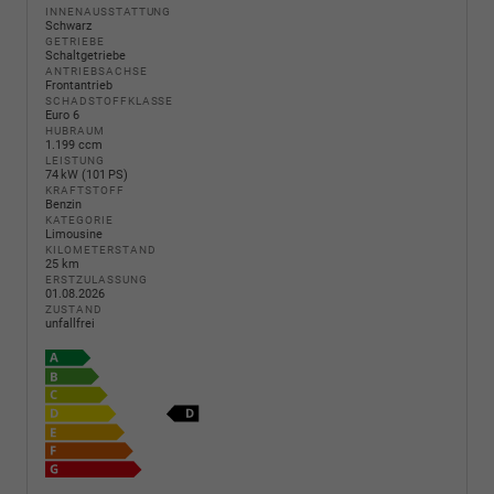
INNENAUSSTATTUNG
Schwarz
GETRIEBE
Schaltgetriebe
ANTRIEBSACHSE
Frontantrieb
SCHADSTOFFKLASSE
Euro 6
HUBRAUM
1.199 ccm
LEISTUNG
74 kW (101 PS)
KRAFTSTOFF
Benzin
KATEGORIE
Limousine
KILOMETERSTAND
25 km
ERSTZULASSUNG
01.08.2026
ZUSTAND
unfallfrei