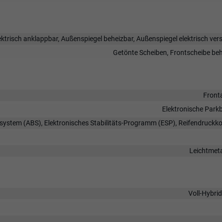
ktrisch anklappbar, Außenspiegel beheizbar, Außenspiegel elektrisch vers
Getönte Scheiben, Frontscheibe be
Front
Elektronische Park
rsystem (ABS), Elektronisches Stabilitäts-Programm (ESP), Reifendruckko
Leichtmeta
Voll-Hybri