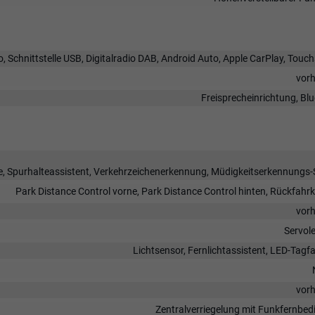
, Schnittstelle USB, Digitalradio DAB, Android Auto, Apple CarPlay, Touc
vor
Freisprecheinrichtung, Bl
, Spurhalteassistent, Verkehrzeichenerkennung, Müdigkeitserkennungs-
Park Distance Control vorne, Park Distance Control hinten, Rückfah
vor
Servol
Lichtsensor, Fernlichtassistent, LED-Tagfa
vor
Zentralverriegelung mit Funkfernbe