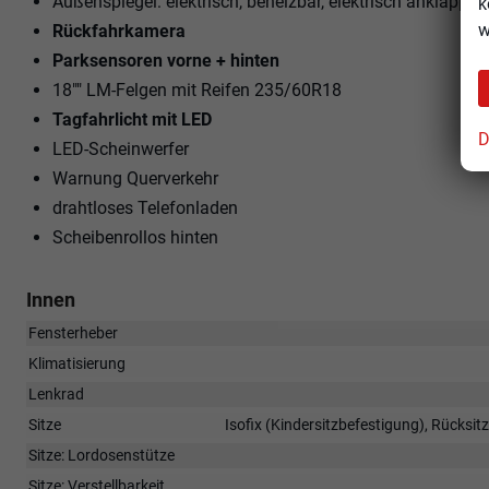
Außenspiegel: elektrisch, beheizbar, elektrisch anklappba
k
w
Rückfahrkamera
Parksensoren vorne + hinten
18"" LM-Felgen mit Reifen 235/60R18
Tagfahrlicht mit LED
D
LED-Scheinwerfer
Warnung Querverkehr
drahtloses Telefonladen
Scheibenrollos hinten
Innen
Fensterheber
Klimatisierung
Lenkrad
Sitze
Isofix (Kindersitzbefestigung), Rücksit
Sitze: Lordosenstütze
Sitze: Verstellbarkeit