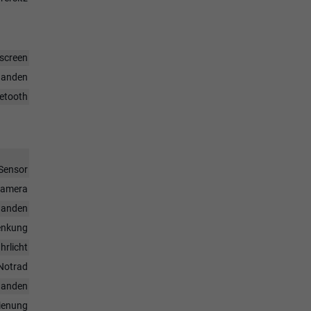
hscreen
handen
uetooth
Sensor
rkamera
handen
enkung
hrlicht
Notrad
handen
dienung