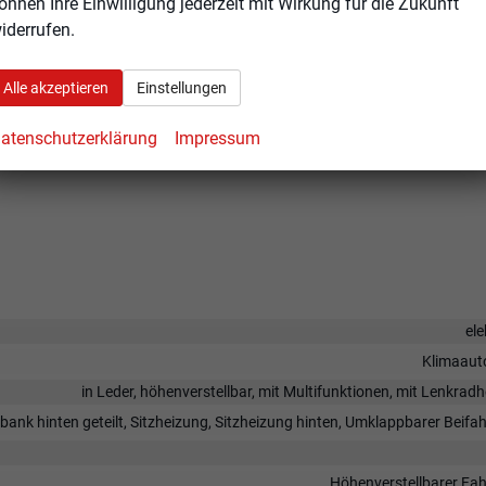
r
önnen Ihre Einwilligung jederzeit mit Wirkung für die Zukunft
iderrufen.
Alle akzeptieren
Einstellungen
atenschutzerklärung
Impressum
ele
Klimaaut
in Leder, höhenverstellbar, mit Multifunktionen, mit Lenkrad
zbank hinten geteilt, Sitzheizung, Sitzheizung hinten, Umklappbarer Beifah
Höhenverstellbarer Fah