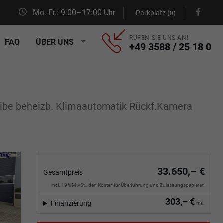
Mo.-Fr.: 9:00–17:00 Uhr
Parkplatz (
)
0
RUFEN SIE UNS AN!
FAQ
ÜBER UNS
+49 3588 / 25 18 0
ibe beheizb. Klimaautomatik Rückf.Kamera
33.650,– €
Gesamtpreis
incl. 19% MwSt., den Kosten für Überführung und Zulassungspapieren
303,– €
Finanzierung
mtl.