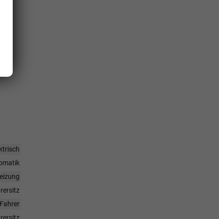
ktrisch
omatik
heizung
rersitz
Fahrer
rersitz