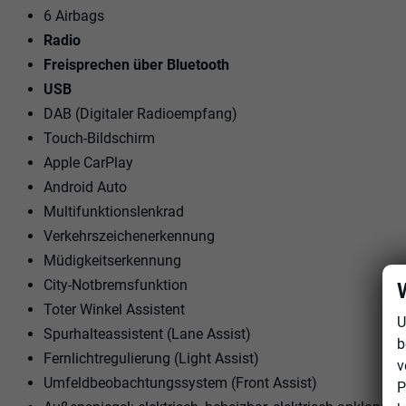
6 Airbags
Radio
Freisprechen über Bluetooth
USB
DAB (Digitaler Radioempfang)
Touch-Bildschirm
Apple CarPlay
Android Auto
Multifunktionslenkrad
Verkehrszeichenerkennung
Müdigkeitserkennung
City-Notbremsfunktion
Toter Winkel Assistent
U
Spurhalteassistent (Lane Assist)
b
Fernlichtregulierung (Light Assist)
v
Umfeldbeobachtungssystem (Front Assist)
P