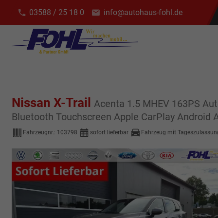
03588 / 25 18 0
info@autohaus-fohl.de
Nissan X-Trail
Acenta 1.5 MHEV 163PS Auto
Bluetooth Touchscreen Apple CarPlay Android 
Fahrzeugnr.:
103798
sofort lieferbar
Fahrzeug mit Tageszulassun