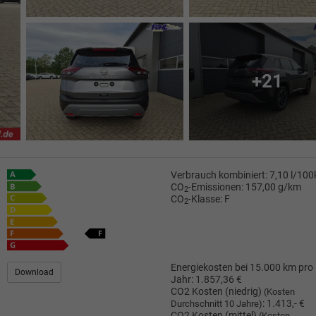
+21
Verbrauch kombiniert:
7,10 l/10
CO
-Emissionen:
157,00 g/km
2
CO
-Klasse:
F
2
Energiekosten bei 15.000 km pro
Download
Jahr:
1.857,36 €
CO2 Kosten (niedrig)
(Kosten
:
1.413,- €
Durchschnitt 10 Jahre)
CO2 Kosten (mittel)
(Kosten