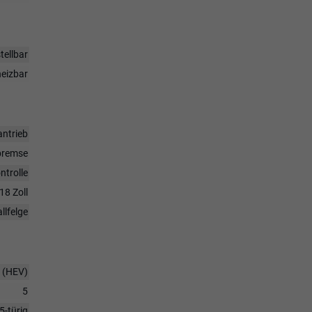
tellbar
heizbar
antrieb
bremse
ntrolle
18 Zoll
llfelge
d (HEV)
5
5-türig