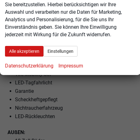
Sie bereitzustellen. Hierbei berücksichtigen wir Ihre
Lenkradheizung
Auswahl und verarbeiten nur die Daten für Marketing,
Analytics und Personalisierung, für die Sie uns Ihr
EXTRAS:
Einverständnis geben. Sie können Ihre Einwilligung
Dachreling
jederzeit mit Wirkung für die Zukunft widerrufen.
Metallic
Partikelfilter
Alle akzeptieren
Einstellungen
LM-Felgen
Sommerreifen
Datenschutzerklärung
Impressum
Tire-Mobility Set
LED-Tagfahrlicht
Garantie
Scheckheftgepflegt
Nichtraucherfahrzeug
LED-Rückleuchten
AUßEN: