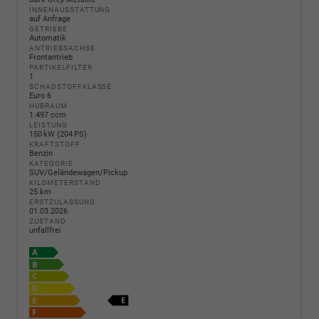
INNENAUSSTATTUNG
auf Anfrage
GETRIEBE
Automatik
ANTRIEBSACHSE
Frontantrieb
PARTIKELFILTER
1
SCHADSTOFFKLASSE
Euro 6
HUBRAUM
1.497 ccm
LEISTUNG
150 kW (204 PS)
KRAFTSTOFF
Benzin
KATEGORIE
SUV/Geländewagen/Pickup
KILOMETERSTAND
25 km
ERSTZULASSUNG
01.03.2026
ZUSTAND
unfallfrei