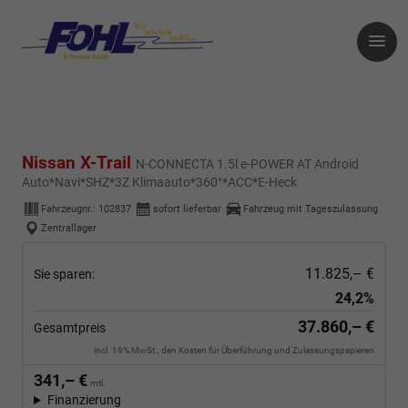
Nissan X-Trail
N-CONNECTA 1.5l e-POWER AT Android
Auto*Navi*SHZ*3Z Klimaauto*360°*ACC*E-Heck
Fahrzeugnr.:
102837
sofort lieferbar
Fahrzeug mit Tageszulassung
Zentrallager
11.825,– €
Sie sparen:
24,2%
37.860,– €
Gesamtpreis
incl. 19% MwSt., den Kosten für Überführung und Zulassungspapieren
341,– €
mtl.
Finanzierung