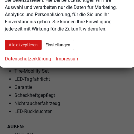
Sie bereitzustellen. Hierbei berücksichtigen wir Ihre
Lenkradheizung
Auswahl und verarbeiten nur die Daten für Marketing,
Analytics und Personalisierung, für die Sie uns Ihr
Einverständnis geben. Sie können Ihre Einwilligung
EXTRAS:
jederzeit mit Wirkung für die Zukunft widerrufen.
Dachreling
Perleffekt
Alle akzeptieren
Einstellungen
Partikelfilter
LM-Felgen
Datenschutzerklärung
Impressum
Sommerreifen
Tire-Mobility Set
LED-Tagfahrlicht
Garantie
Scheckheftgepflegt
Nichtraucherfahrzeug
LED-Rückleuchten
AUßEN: