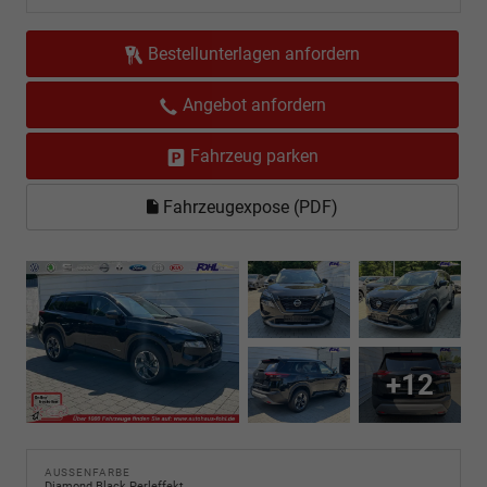
Bestellunterlagen anfordern
Angebot anfordern
Fahrzeug parken
Fahrzeugexpose (PDF)
+12
AUSSENFARBE
Diamond Black Perleffekt