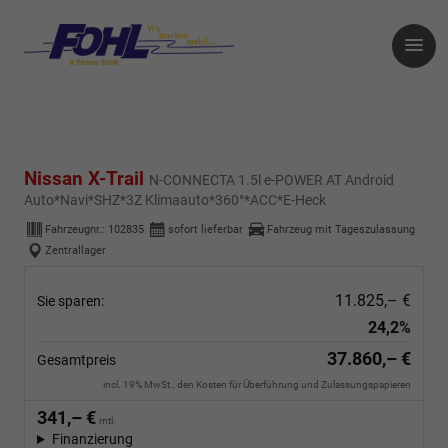
Nissan X-Trail
N-CONNECTA 1.5l e-POWER AT Android
Auto*Navi*SHZ*3Z Klimaauto*360°*ACC*E-Heck
Fahrzeugnr.:
102835
sofort lieferbar
Fahrzeug mit Tageszulassung
Zentrallager
11.825,– €
Sie sparen:
24,2%
37.860,– €
Gesamtpreis
incl. 19% MwSt., den Kosten für Überführung und Zulassungspapieren
341,– €
mtl.
Finanzierung