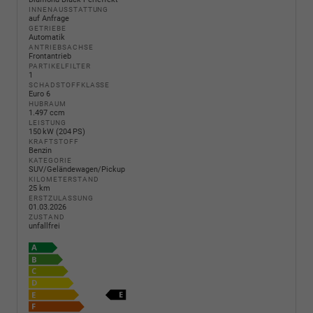
INNENAUSSTATTUNG
auf Anfrage
GETRIEBE
Automatik
ANTRIEBSACHSE
Frontantrieb
PARTIKELFILTER
1
SCHADSTOFFKLASSE
Euro 6
HUBRAUM
1.497 ccm
LEISTUNG
150 kW (204 PS)
KRAFTSTOFF
Benzin
KATEGORIE
SUV/Geländewagen/Pickup
KILOMETERSTAND
25 km
ERSTZULASSUNG
01.03.2026
ZUSTAND
unfallfrei