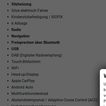
Sitzheizung
Sitze elektrisch Fahrer
Kindersitzbefestigung / ISOFIX
6 Airbags
Radio
Navigation
Freisprechen über Bluetooth
USB
DAB (Digitaler Radioempfang)
Touch-Bildschirm
WiFi
Head-up-Display
Apple CarPlay
U
Android Auto
b
Multifunktionslenkrad
v
Abstandstempomat / Adaptive Cruise Control (ACC)
P