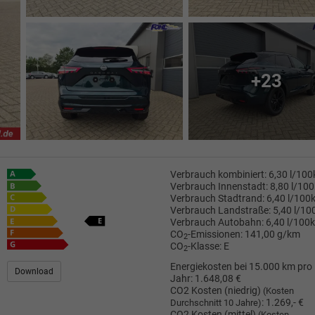
+23
Verbrauch kombiniert:
6,30 l/10
Verbrauch Innenstadt:
8,80 l/10
Verbrauch Stadtrand:
6,40 l/100
Verbrauch Landstraße:
5,40 l/1
Verbrauch Autobahn:
6,40 l/100
CO
-Emissionen:
141,00 g/km
2
CO
-Klasse:
E
2
Energiekosten bei 15.000 km pro
Download
Jahr:
1.648,08 €
CO2 Kosten (niedrig)
(Kosten
:
1.269,- €
Durchschnitt 10 Jahre)
CO2 Kosten (mittel)
(Kosten