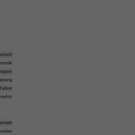
ktrisch
omatik
twippen
heizung
Fahrer
 rechts
hscreen
handen