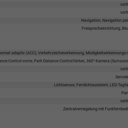
vor
vor
Navigation, Navigation pe
Freisprecheinrichtung, Bl
pomat adaptiv (ACC), Verkehrzeichenerkennung, Müdigkeitserkennungs-
ance Control vorne, Park Distance Control hinten, 360°-Kamera (Surroun
vor
Servol
Lichtsensor, Fernlichtassistent, LED-Tagfa
Pan
vor
Zentralverriegelung mit Funkfernbe