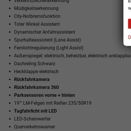
Verkehrszeichenerkennung
k
w
Müdigkeitserkennung
City-Notbremsfunktion
Toter Winkel Assistent
Dynamischer Anfahrassistent
D
Spurhalteassistent (Lane Assist)
Fernlichtregulierung (Light Assist)
Außenspiegel: elektrisch, beheizbar, elektrisch anklappba
Dachreling Schwarz
Heckklappe elektrisch
Rückfahrkamera
Rückfahrkamera 360
Parksensoren vorne + hinten
19"" LM-Felgen mit Reifen 235/50R19
Tagfahrlicht mit LED
LED-Scheinwerfer
Querverkehrswarner