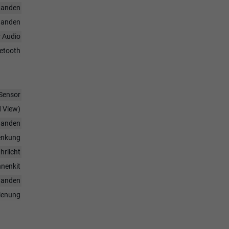
handen
handen
r Audio
uetooth
Sensor
d View)
handen
enkung
hrlicht
nenkit
handen
dienung