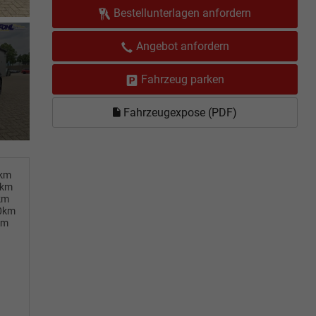
Bestellunterlagen anfordern
Angebot anfordern
Fahrzeug parken
Fahrzeugexpose (PDF)
0km
0km
km
00km
km