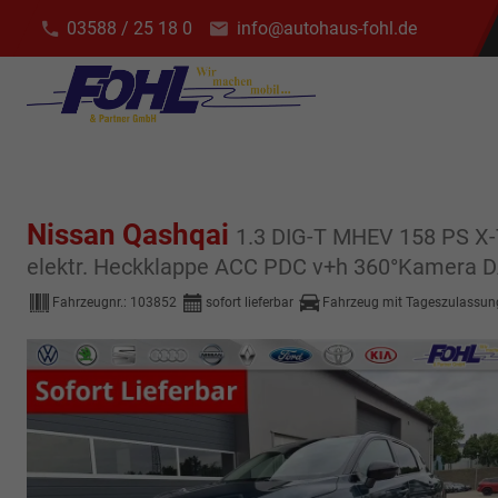
03588 / 25 18 0
info@autohaus-fohl.de
Nissan Qashqai
1.3 DIG-T MHEV 158 PS X-
elektr. Heckklappe ACC PDC v+h 360°Kamera DA
Fahrzeugnr.:
103852
sofort lieferbar
Fahrzeug mit Tageszulassun