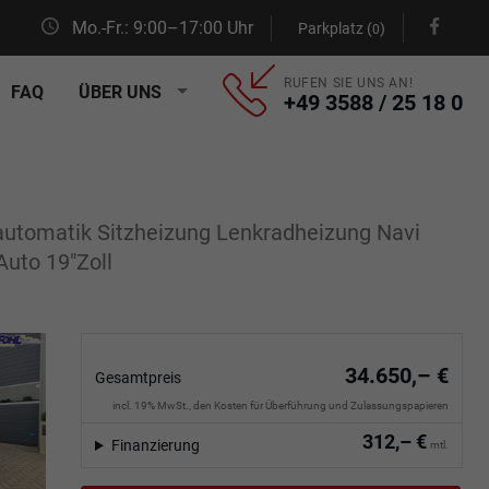
Mo.-Fr.: 9:00–17:00 Uhr
Parkplatz (
)
0
RUFEN SIE UNS AN!
FAQ
ÜBER UNS
+49 3588 / 25 18 0
automatik Sitzheizung Lenkradheizung Navi
uto 19"Zoll
34.650,– €
Gesamtpreis
incl. 19% MwSt., den Kosten für Überführung und Zulassungspapieren
312,– €
Finanzierung
mtl.