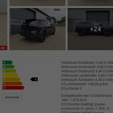
+24
Verbrauch kombiniert:
6,40 l/10
Verbrauch Innenstadt:
8,80 l/10
Verbrauch Stadtrand:
6,40 l/100
Verbrauch Landstraße:
5,40 l/1
Verbrauch Autobahn:
6,40 l/100
CO
-Emissionen:
145,00 g/km
2
CO
-Klasse:
E
2
Energiekosten bei 15.000 km pro
Download
Jahr:
1.674,24 €
CO2 Kosten (niedrig)
(Kosten
:
1.305,- €
Durchschnitt 10 Jahre)
CO2 Kosten (mittel)
(Kosten