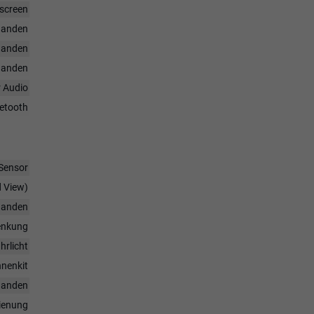
hscreen
handen
handen
handen
r Audio
uetooth
Sensor
d View)
handen
enkung
hrlicht
nenkit
handen
dienung