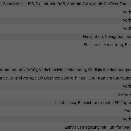
, Schnittstelle USB, Digitalradio DAB, Android Auto, Apple CarPlay, Touc
vor
vor
vor
Navigation, Navigation pe
Freisprecheinrichtung, Bl
pomat adaptiv (ACC), Verkehrzeichenerkennung, Müdigkeitserkennungs-
ance Control vorne, Park Distance Control hinten, 360°-Kamera (Surroun
vor
Servol
Lichtsensor, Fernlichtassistent, LED-Tagfa
Pan
vor
Zentralverriegelung mit Funkfernbe