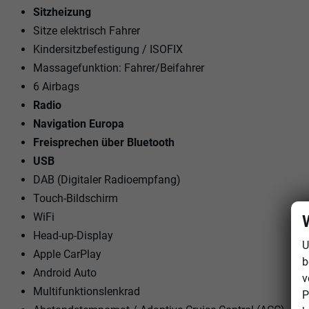
Sitzheizung
Sitze elektrisch Fahrer
Kindersitzbefestigung / ISOFIX
Massagefunktion: Fahrer/Beifahrer
6 Airbags
Radio
Navigation Europa
Freisprechen über Bluetooth
USB
DAB (Digitaler Radioempfang)
Touch-Bildschirm
WiFi
Head-up-Display
U
Apple CarPlay
b
Android Auto
v
Multifunktionslenkrad
P