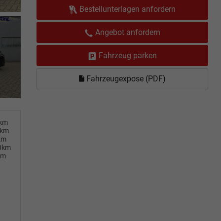
Bestellunterlagen anfordern
Angebot anfordern
Fahrzeug parken
Fahrzeugexpose (PDF)
0km
0km
km
00km
km