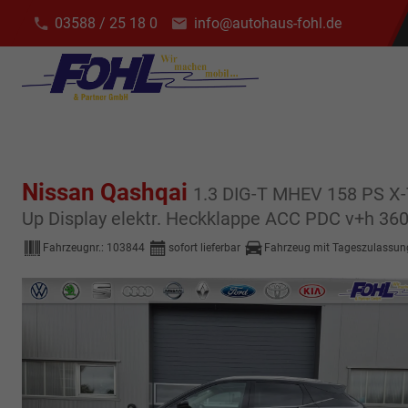
03588 / 25 18 0
info@autohaus-fohl.de
Nissan Qashqai
1.3 DIG-T MHEV 158 PS X-
Up Display elektr. Heckklappe ACC PDC v+h 36
Fahrzeugnr.:
103844
sofort lieferbar
Fahrzeug mit Tageszulassun