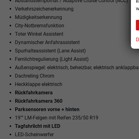
Abstandstempomat / Adaptive Cruise Control (ACC)
k
w
Verkehrszeichenerkennung
Müdigkeitserkennung
City-Notbremsfunktion
Toter Winkel Assistent
D
Dynamischer Anfahrassistent
Spurhalteassistent (Lane Assist)
Fernlichtregulierung (Light Assist)
Außenspiegel: elektrisch, beheizbar, elektrisch anklappba
Dachreling Chrom
Heckklappe elektrisch
Rückfahrkamera
Rückfahrkamera 360
Parksensoren vorne + hinten
19"" LM-Felgen mit Reifen 235/50 R19
Tagfahrlicht mit LED
LED-Scheinwerfer