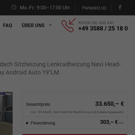
Mo.-Fr.: 9:00–17:00 Uhr
Parkplatz (
)
0
RUFEN SIE UNS AN!
FAQ
ÜBER UNS
+49 3588 / 25 18 0
dach Sitzheizung Lenkradheizung Navi Head-
ay Android Auto 19"LM
33.650,– €
Gesamtpreis
incl. 19% MwSt., den Kosten für Überführung und Zulassungspapieren
303,– €
Finanzierung
mtl.