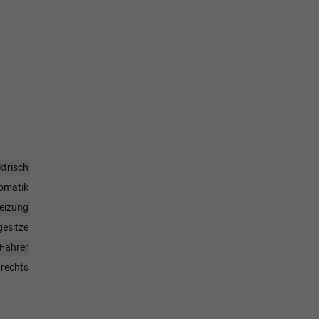
ktrisch
omatik
heizung
gesitze
Fahrer
 rechts