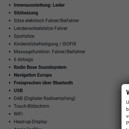
Innenausstattung: Leder
Sitzheizung
Sitze elektrisch Fahrer/Beifahrer
Lendenwirbelstütze Fahrer
Sportsitze
Kindersitzbefestigung / ISOFIX
Massagefunktion: Fahrer/Beifahrer
6 Airbags
Radio Bose Soundsystem
Navigation Europa
Freisprechen über Bluetooth
USB
DAB (Digitaler Radioempfang)
U
Touch-Bildschirm
b
WiFi
v
Head-up-Display
P