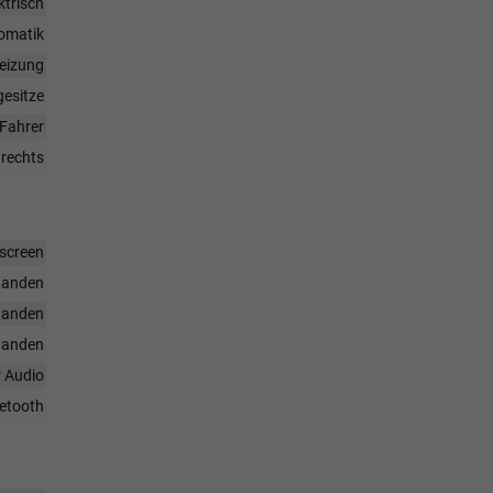
ktrisch
omatik
heizung
gesitze
Fahrer
 rechts
hscreen
handen
handen
handen
r Audio
uetooth