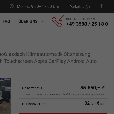
Mo.-Fr.: 9:00–17:00 Uhr
Parkplatz (
)
0
RUFEN SIE UNS AN!
FAQ
ÜBER UNS
+49 3588 / 25 18 0
noGlasdach Klimaautomatik Sitzheizung
h Touchscreen Apple CarPlay Android Auto
35.650,– €
Gesamtpreis
incl. 19% MwSt., den Kosten für Überführung und Zulassungspapieren
321,– €
Finanzierung
mtl.