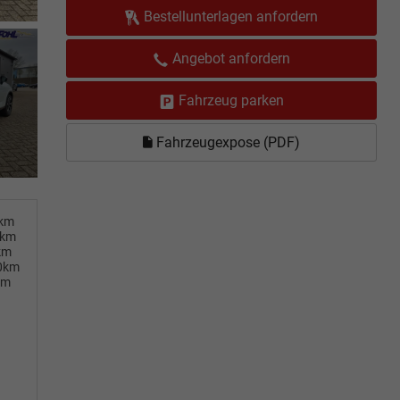
Bestellunterlagen anfordern
Angebot anfordern
Fahrzeug parken
Fahrzeugexpose (PDF)
0km
0km
km
00km
km