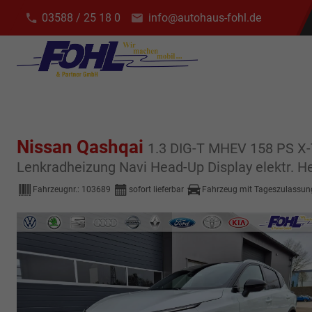
03588 / 25 18 0
info@autohaus-fohl.de
Nissan Qashqai
1.3 DIG-T MHEV 158 PS X-
Lenkradheizung Navi Head-Up Display elektr. 
Fahrzeugnr.:
103689
sofort lieferbar
Fahrzeug mit Tageszulassun