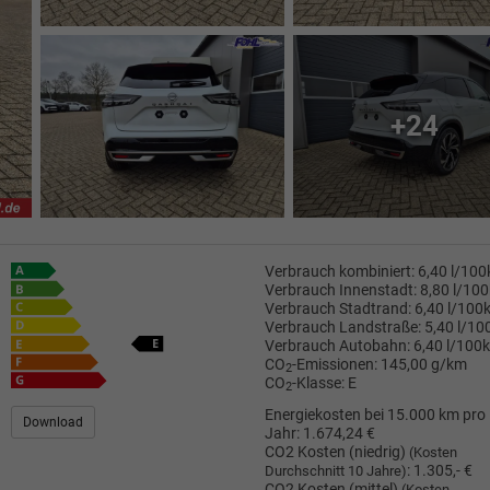
+24
Verbrauch kombiniert:
6,40 l/10
Verbrauch Innenstadt:
8,80 l/10
Verbrauch Stadtrand:
6,40 l/100
Verbrauch Landstraße:
5,40 l/1
Verbrauch Autobahn:
6,40 l/100
CO
-Emissionen:
145,00 g/km
2
CO
-Klasse:
E
2
Energiekosten bei 15.000 km pro
Download
Jahr:
1.674,24 €
CO2 Kosten (niedrig)
(Kosten
:
1.305,- €
Durchschnitt 10 Jahre)
CO2 Kosten (mittel)
(Kosten