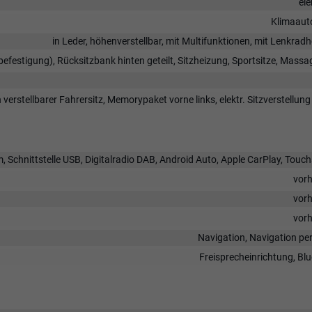
ele
Klimaaut
in Leder, höhenverstellbar, mit Multifunktionen, mit Lenkrad
zbefestigung), Rücksitzbank hinten geteilt, Sitzheizung, Sportsitze, Massa
h verstellbarer Fahrersitz, Memorypaket vorne links, elektr. Sitzverstellung
Schnittstelle USB, Digitalradio DAB, Android Auto, Apple CarPlay, Touc
vor
vor
vor
Navigation, Navigation pe
Freisprecheinrichtung, Bl