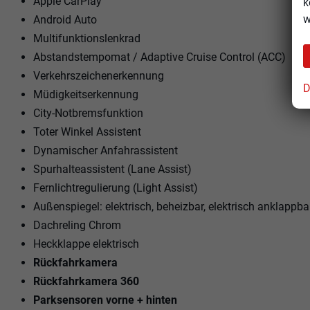
Apple CarPlay
k
w
Android Auto
Multifunktionslenkrad
Abstandstempomat / Adaptive Cruise Control (ACC)
Verkehrszeichenerkennung
D
Müdigkeitserkennung
City-Notbremsfunktion
Toter Winkel Assistent
Dynamischer Anfahrassistent
Spurhalteassistent (Lane Assist)
Fernlichtregulierung (Light Assist)
Außenspiegel: elektrisch, beheizbar, elektrisch anklappba
Dachreling Chrom
Heckklappe elektrisch
Rückfahrkamera
Rückfahrkamera 360
Parksensoren vorne + hinten