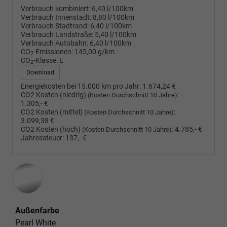
Verbrauch kombiniert:
6,40 l/100km
Verbrauch Innenstadt:
8,80 l/100km
Verbrauch Stadtrand:
6,40 l/100km
Verbrauch Landstraße:
5,40 l/100km
Verbrauch Autobahn:
6,40 l/100km
CO
-Emissionen:
145,00 g/km
2
CO
-Klasse:
E
2
Download
Energiekosten bei 15.000 km pro Jahr:
1.674,24 €
CO2 Kosten (niedrig)
:
(Kosten Durchschnitt 10 Jahre)
1.305,- €
CO2 Kosten (mittel)
:
(Kosten Durchschnitt 10 Jahre)
3.099,38 €
CO2 Kosten (hoch)
:
4.785,- €
(Kosten Durchschnitt 10 Jahre)
Jahressteuer:
137,- €
Außenfarbe
Pearl White