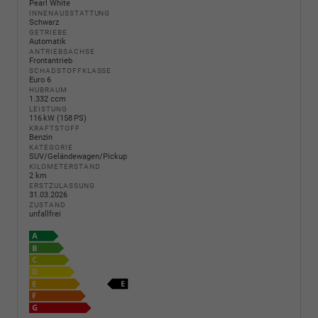
Pearl White
INNENAUSSTATTUNG
Schwarz
GETRIEBE
Automatik
ANTRIEBSACHSE
Frontantrieb
SCHADSTOFFKLASSE
Euro 6
HUBRAUM
1.332 ccm
LEISTUNG
116 kW (158 PS)
KRAFTSTOFF
Benzin
KATEGORIE
SUV/Geländewagen/Pickup
KILOMETERSTAND
2 km
ERSTZULASSUNG
31.03.2026
ZUSTAND
unfallfrei