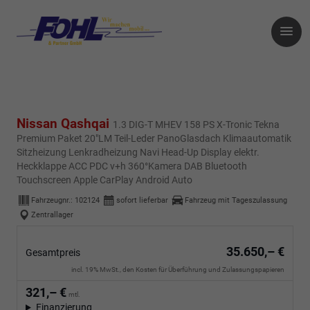
Nissan Qashqai
1.3 DIG-T MHEV 158 PS X-Tronic Tekna
Premium Paket 20"LM Teil-Leder PanoGlasdach Klimaautomatik
Sitzheizung Lenkradheizung Navi Head-Up Display elektr.
Heckklappe ACC PDC v+h 360°Kamera DAB Bluetooth
Touchscreen Apple CarPlay Android Auto
Fahrzeugnr.:
102124
sofort lieferbar
Fahrzeug mit Tageszulassung
Zentrallager
35.650,– €
Gesamtpreis
incl. 19% MwSt., den Kosten für Überführung und Zulassungspapieren
321,– €
mtl.
Finanzierung