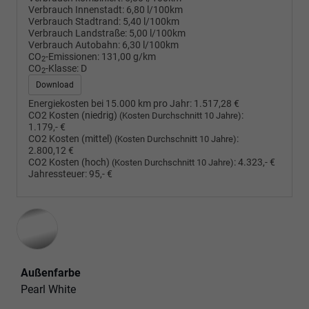
Verbrauch Innenstadt:
6,80 l/100km
Verbrauch Stadtrand:
5,40 l/100km
Verbrauch Landstraße:
5,00 l/100km
Verbrauch Autobahn:
6,30 l/100km
CO
-Emissionen:
131,00 g/km
2
CO
-Klasse:
D
2
Download
Energiekosten bei 15.000 km pro Jahr:
1.517,28 €
CO2 Kosten (niedrig)
:
(Kosten Durchschnitt 10 Jahre)
1.179,- €
CO2 Kosten (mittel)
:
(Kosten Durchschnitt 10 Jahre)
2.800,12 €
CO2 Kosten (hoch)
:
4.323,- €
(Kosten Durchschnitt 10 Jahre)
Jahressteuer:
95,- €
Außenfarbe
Pearl White