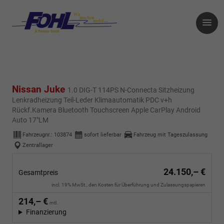
Nissan Juke
1.0 DIG-T 114PS N-Connecta Sitzheizung
Lenkradheizung Teil-Leder Klimaautomatik PDC v+h
Rückf.Kamera Bluetooth Touchscreen Apple CarPlay Android
Auto 17"LM
Fahrzeugnr.:
103874
sofort lieferbar
Fahrzeug mit Tageszulassung
Zentrallager
24.150,– €
Gesamtpreis
incl. 19% MwSt., den Kosten für Überführung und Zulassungspapieren
214,– €
mtl.
Finanzierung