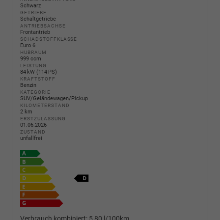
Schwarz
GETRIEBE
Schaltgetriebe
ANTRIEBSACHSE
Frontantrieb
SCHADSTOFFKLASSE
Euro 6
HUBRAUM
999 ccm
LEISTUNG
84 kW (114 PS)
KRAFTSTOFF
Benzin
KATEGORIE
SUV/Geländewagen/Pickup
KILOMETERSTAND
2 km
ERSTZULASSUNG
01.06.2026
ZUSTAND
unfallfrei
Verbrauch kombiniert:
5,80 l/100km