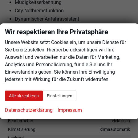
Müdigkeitserkennung
City-Notbremsfunktion
Dynamischer Anfahrassistent
Spurhalteassistent (Lane Assist)
Wir respektieren Ihre Privatsphäre
Fernlichtregulierung (Light Assist)
Unsere Website setzt Cookies ein, um unsere Dienste für
Außenspiegel: elektrisch, beheizbar, elektrisch
Sie bereitzustellen. Hierbei berücksichtigen wir Ihre
anklappbar
Auswahl und verarbeiten nur die Daten für Marketing,
Rückfahrkamera
Analytics und Personalisierung, für die Sie uns Ihr
Parksensoren vorne + hinten
Einverständnis geben. Sie können Ihre Einwilligung
17"" LM-Felgen mit Reifen 215/60R17
jederzeit mit Wirkung für die Zukunft widerrufen.
Tagfahrlicht mit LED
LED-Scheinwerfer
Alle akzeptieren
Einstellungen
Datenschutzerklärung
Impressum
Innen
Fensterheber
elektrisch
Klimatisierung
Klimaautomatik
Lenkrad