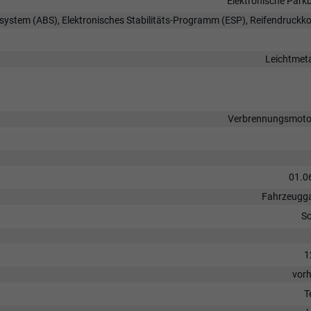
Elektronische Park
rsystem (ABS), Elektronisches Stabilitäts-Programm (ESP), Reifendruckko
Leichtmeta
Verbrennungsmotor
01.0
Fahrzeugga
S
1
vor
T