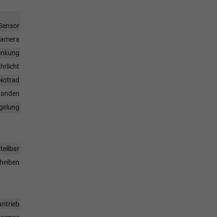
Sensor
rkamera
enkung
hrlicht
Notrad
handen
egelung
tellbar
heiben
antrieb