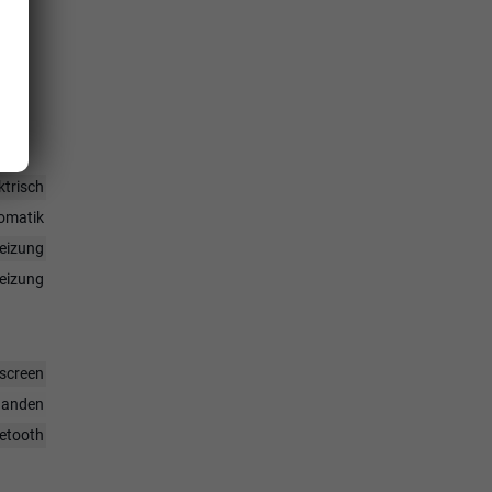
ktrisch
omatik
heizung
heizung
hscreen
handen
uetooth