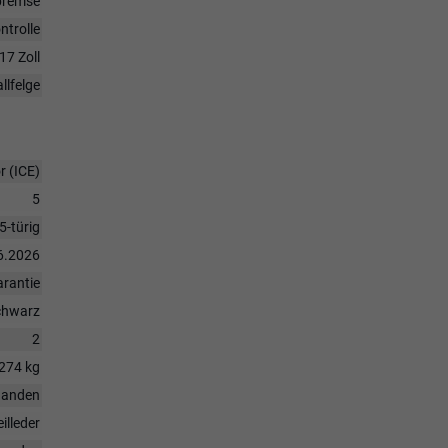
bremse
ntrolle
17 Zoll
llfelge
 (ICE)
5
5-türig
6.2026
rantie
chwarz
2
274 kg
handen
eilleder