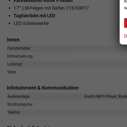
Parksensoren vorne + hinten
k
w
17"" LM-Felgen mit Reifen 215/60R17
Tagfahrlicht mit LED
LED-Scheinwerfer
D
Innen
Fensterheber
Klimatisierung
Lenkrad
Sitze
Infotainment & Kommunikation
Audioanlage
Radio/MP3-Player, Radio
Bordcomputer
Telefon