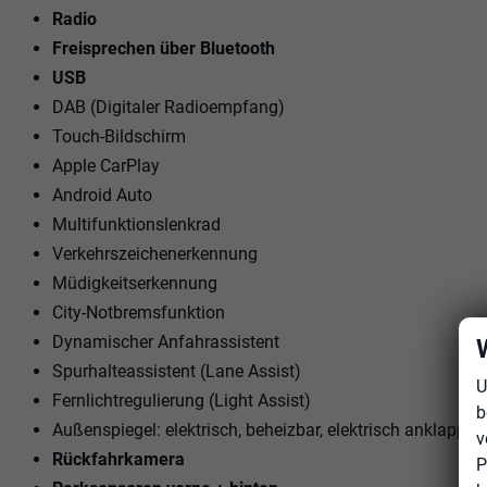
Radio
Freisprechen über Bluetooth
USB
DAB (Digitaler Radioempfang)
Touch-Bildschirm
Apple CarPlay
Android Auto
Multifunktionslenkrad
Verkehrszeichenerkennung
Müdigkeitserkennung
City-Notbremsfunktion
Dynamischer Anfahrassistent
Spurhalteassistent (Lane Assist)
U
Fernlichtregulierung (Light Assist)
b
Außenspiegel: elektrisch, beheizbar, elektrisch anklappba
v
Rückfahrkamera
P