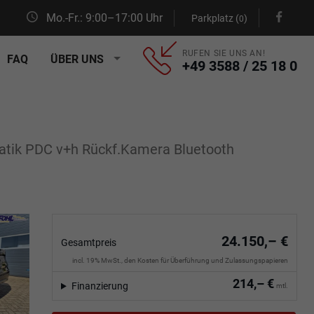
Mo.-Fr.: 9:00–17:00 Uhr
Parkplatz (
)
0
RUFEN SIE UNS AN!
FAQ
ÜBER UNS
+49 3588 / 25 18 0
atik PDC v+h Rückf.Kamera Bluetooth
24.150,– €
Gesamtpreis
incl. 19% MwSt., den Kosten für Überführung und Zulassungspapieren
214,– €
Finanzierung
mtl.