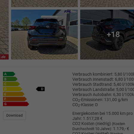
+18
Verbrauch kombiniert:
5,80 l/10
Verbrauch Innenstadt:
6,80 l/10
Verbrauch Stadtrand:
5,40 l/100
Verbrauch Landstraße:
5,00 l/1
Verbrauch Autobahn:
6,30 l/100
CO
-Emissionen:
131,00 g/km
2
CO
-Klasse:
D
2
Energiekosten bei 15.000 km pro
Download
Jahr:
1.517,28 €
CO2 Kosten (niedrig)
(Kosten
:
1.179,- €
Durchschnitt 10 Jahre)
CO2 Kosten (mittel)
(Kosten