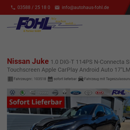
03588 / 25 18 0
info@autohaus-fohl.de
Nissan Juke
1.0 DIG-T 114PS N-Connecta S
Touchscreen Apple CarPlay Android Auto 17"L
Fahrzeugnr.:
103518
sofort lieferbar
Fahrzeug mit Tageszulassun