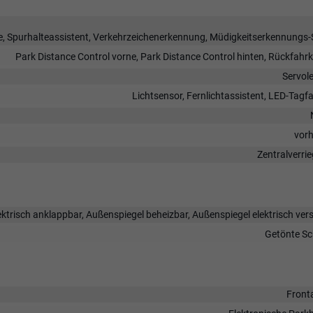
, Spurhalteassistent, Verkehrzeichenerkennung, Müdigkeitserkennungs-
Park Distance Control vorne, Park Distance Control hinten, Rückfah
Servol
Lichtsensor, Fernlichtassistent, LED-Tagfa
vor
Zentralverri
ktrisch anklappbar, Außenspiegel beheizbar, Außenspiegel elektrisch vers
Getönte Sc
Front