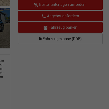
Bestellunterlagen anfordern
Angebot anfordern
Fahrzeug parken
Fahrzeugexpose (PDF)
0km
0km
km
00km
km