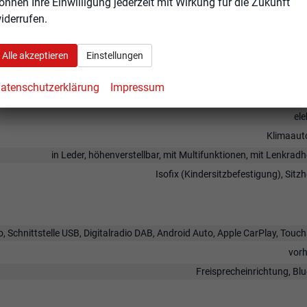
önnen Ihre Einwilligung jederzeit mit Wirkung für die Zukunft
iderrufen.
Alle akzeptieren
Einstellungen
atenschutzerklärung
Impressum
ele
Klimaaut
in Leder, höhenverstellbar, mit Multifunktionen, mit Lenkrad
Isofix (Kindersitzbefestigung), Sitz
, Schnittstelle USB, Digitalradio DAB, Android Auto, Apple CarPlay, Touc
vor
Freisprecheinrichtung, Bl