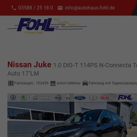
03588 / 25 18 0
info@autohaus-fohl.de
Nissan Juke
1.0 DIG-T 114PS N-Connecta T
Auto 17"LM
Fahrzeugnr.:
102459
sofort lieferbar
Fahrzeug mit Tageszulassun