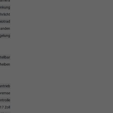
rkamera
enkung
hrlicht
Notrad
handen
egelung
tellbar
heiben
antrieb
bremse
ntrolle
17 Zoll