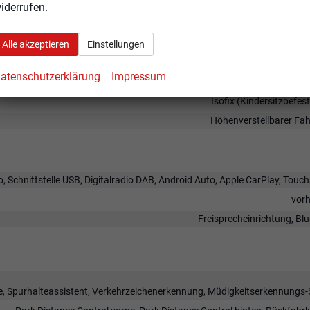
iderrufen.
ele
Alle akzeptieren
Einstellungen
Klimaaut
atenschutzerklärung
Impressum
höhenverstellbar, mit Multifun
Isofix (Kindersitzbefes
Höhenverstellbarer Fah
, Schnittstelle USB, Digitalradio DAB, Android Auto, Apple CarPlay, Touc
vor
Freisprecheinrichtung, Bl
, Spurhalteassistent, Verkehrzeichenerkennung, Müdigkeitserkennungs-