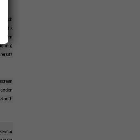
ktrisch
omatik
ktionen
tigung)
rersitz
hscreen
handen
uetooth
Sensor