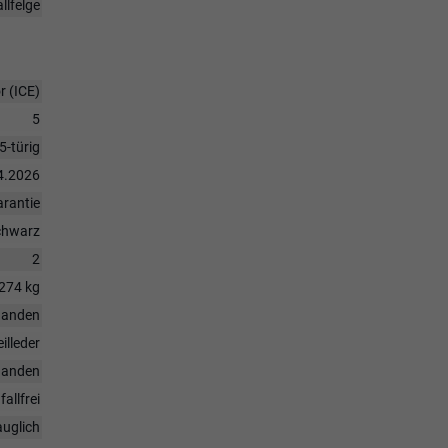
llfelge
 (ICE)
5
5-türig
4.2026
rantie
chwarz
2
274 kg
handen
eilleder
handen
fallfrei
auglich