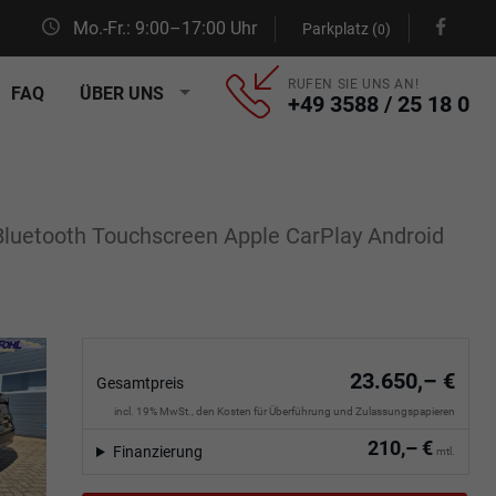
Mo.-Fr.: 9:00–17:00 Uhr
Parkplatz (
)
0
RUFEN SIE UNS AN!
FAQ
ÜBER UNS
+49 3588 / 25 18 0
luetooth Touchscreen Apple CarPlay Android
23.650,– €
Gesamtpreis
incl. 19% MwSt., den Kosten für Überführung und Zulassungspapieren
210,– €
Finanzierung
mtl.