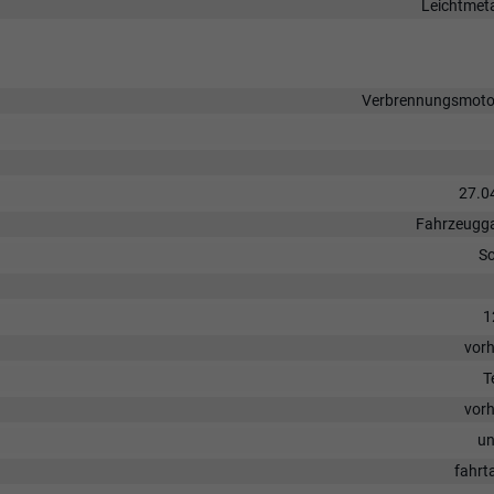
Leichtmeta
Verbrennungsmotor
27.0
Fahrzeugga
S
1
vor
T
vor
un
fahrt