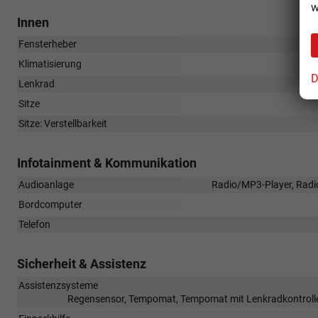
w
Innen
Fensterheber
Klimatisierung
D
Lenkrad
Sitze
Sitze: Verstellbarkeit
Infotainment & Kommunikation
Audioanlage
Radio/MP3-Player, Radio
Bordcomputer
Telefon
Sicherheit & Assistenz
Assistenzsysteme
Regensensor, Tempomat, Tempomat mit Lenkradkontrolle