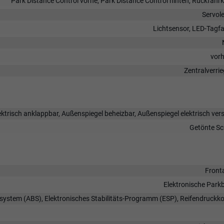
Park Distance Control vorne, Park Distance Control hinten, Rückfah
Servol
Lichtsensor, LED-Tagfa
vor
Zentralverri
ktrisch anklappbar, Außenspiegel beheizbar, Außenspiegel elektrisch vers
Getönte Sc
Front
Elektronische Park
rsystem (ABS), Elektronisches Stabilitäts-Programm (ESP), Reifendruckko