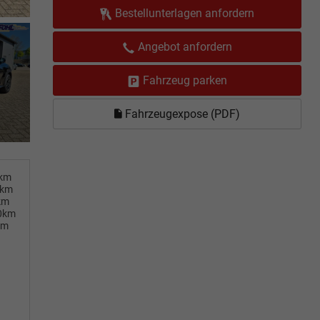
Bestellunterlagen anfordern
Angebot anfordern
Fahrzeug parken
Fahrzeugexpose (PDF)
0km
0km
km
00km
km