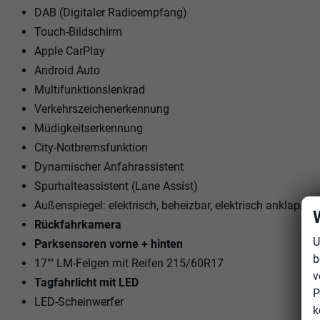
DAB (Digitaler Radioempfang)
Touch-Bildschirm
Apple CarPlay
Android Auto
Multifunktionslenkrad
Verkehrszeichenerkennung
Müdigkeitserkennung
City-Notbremsfunktion
Dynamischer Anfahrassistent
Spurhalteassistent (Lane Assist)
Außenspiegel: elektrisch, beheizbar, elektrisch anklappba
Rückfahrkamera
U
Parksensoren vorne + hinten
b
17"" LM-Felgen mit Reifen 215/60R17
v
Tagfahrlicht mit LED
P
LED-Scheinwerfer
k