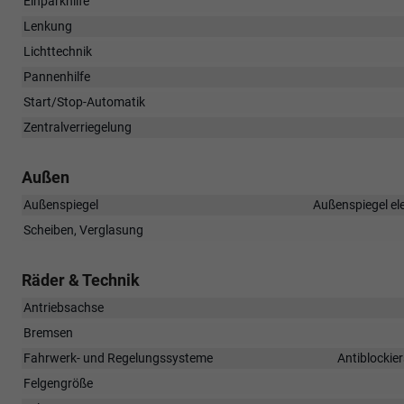
Einparkhilfe
Lenkung
Lichttechnik
Pannenhilfe
Start/Stop-Automatik
Zentralverriegelung
Außen
Außenspiegel
Außenspiegel ele
Scheiben, Verglasung
Räder & Technik
Antriebsachse
Bremsen
Fahrwerk- und Regelungssysteme
Antiblockie
Felgengröße