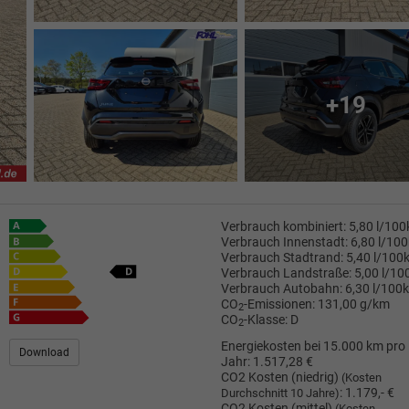
+19
Verbrauch kombiniert:
5,80 l/10
Verbrauch Innenstadt:
6,80 l/10
Verbrauch Stadtrand:
5,40 l/100
Verbrauch Landstraße:
5,00 l/1
Verbrauch Autobahn:
6,30 l/100
CO
-Emissionen:
131,00 g/km
2
CO
-Klasse:
D
2
Energiekosten bei 15.000 km pro
Download
Jahr:
1.517,28 €
CO2 Kosten (niedrig)
(Kosten
:
1.179,- €
Durchschnitt 10 Jahre)
CO2 Kosten (mittel)
(Kosten