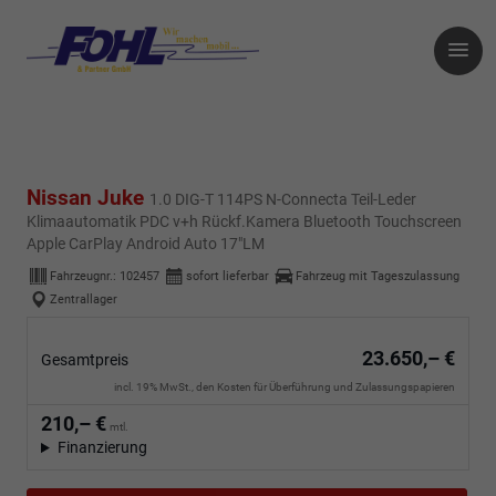
Nissan Juke
1.0 DIG-T 114PS N-Connecta Teil-Leder
Klimaautomatik PDC v+h Rückf.Kamera Bluetooth Touchscreen
Apple CarPlay Android Auto 17"LM
Fahrzeugnr.:
102457
sofort lieferbar
Fahrzeug mit Tageszulassung
Zentrallager
23.650,– €
Gesamtpreis
incl. 19% MwSt., den Kosten für Überführung und Zulassungspapieren
210,– €
mtl.
Finanzierung