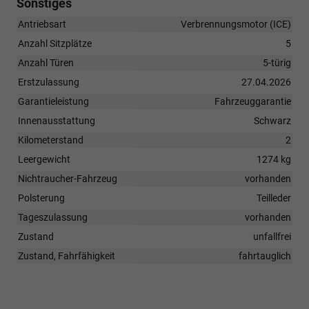
Sonstiges
Antriebsart
Verbrennungsmotor (ICE)
Anzahl Sitzplätze
5
Anzahl Türen
5-türig
Erstzulassung
27.04.2026
Garantieleistung
Fahrzeuggarantie
Innenausstattung
Schwarz
Kilometerstand
2
Leergewicht
1274 kg
Nichtraucher-Fahrzeug
vorhanden
Polsterung
Teilleder
Tageszulassung
vorhanden
Zustand
unfallfrei
Zustand, Fahrfähigkeit
fahrtauglich