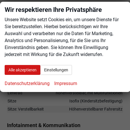
Außenspiegel: elektrisch, beheizbar, elektrisch
Wir respektieren Ihre Privatsphäre
anklappbar
Unsere Website setzt Cookies ein, um unsere Dienste für
Rückfahrkamera
Sie bereitzustellen. Hierbei berücksichtigen wir Ihre
Parksensoren vorne + hinten
Auswahl und verarbeiten nur die Daten für Marketing,
17"" LM-Felgen mit Reifen 215/60R17
Analytics und Personalisierung, für die Sie uns Ihr
Tagfahrlicht mit LED
Einverständnis geben. Sie können Ihre Einwilligung
LED-Scheinwerfer
jederzeit mit Wirkung für die Zukunft widerrufen.
Innen
Alle akzeptieren
Einstellungen
Fensterheber
elektrisch
Datenschutzerklärung
Impressum
Klimatisierung
Klimaautomatik
Lenkrad
höhenverstellbar, mit Multifunktionen
Sitze
Isofix (Kindersitzbefestigung)
Sitze: Verstellbarkeit
Höhenverstellbarer Fahrersitz
Infotainment & Kommunikation