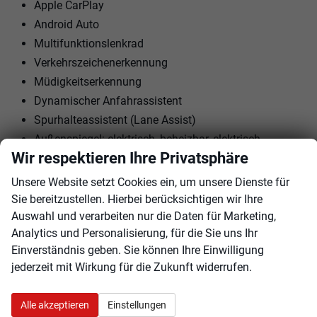
Apple CarPlay
Android Auto
Multifunktionslenkrad
Verkehrszeichenerkennung
Müdigkeitserkennung
Dynamischer Anfahrassistent
Spurhalteassistent (Lane Assist)
Außenspiegel: elektrisch, beheizbar, elektrisch
Wir respektieren Ihre Privatsphäre
anklappbar
Rückfahrkamera
Unsere Website setzt Cookies ein, um unsere Dienste für
Parksensoren vorne + hinten
Sie bereitzustellen. Hierbei berücksichtigen wir Ihre
19"" LM-Felgen mit Reifen 225/45 R19
Auswahl und verarbeiten nur die Daten für Marketing,
Analytics und Personalisierung, für die Sie uns Ihr
Nebelscheinwerfer vorne
Einverständnis geben. Sie können Ihre Einwilligung
Tagfahrlicht mit LED
jederzeit mit Wirkung für die Zukunft widerrufen.
Induktives Smartphone-Ladegerät
Alle akzeptieren
Einstellungen
Innen