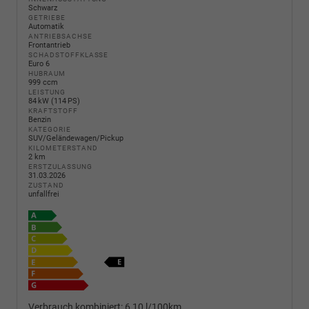
Schwarz
GETRIEBE
Automatik
ANTRIEBSACHSE
Frontantrieb
SCHADSTOFFKLASSE
Euro 6
HUBRAUM
999 ccm
LEISTUNG
84 kW (114 PS)
KRAFTSTOFF
Benzin
KATEGORIE
SUV/Geländewagen/Pickup
KILOMETERSTAND
2 km
ERSTZULASSUNG
31.03.2026
ZUSTAND
unfallfrei
Verbrauch kombiniert:
6,10 l/100km