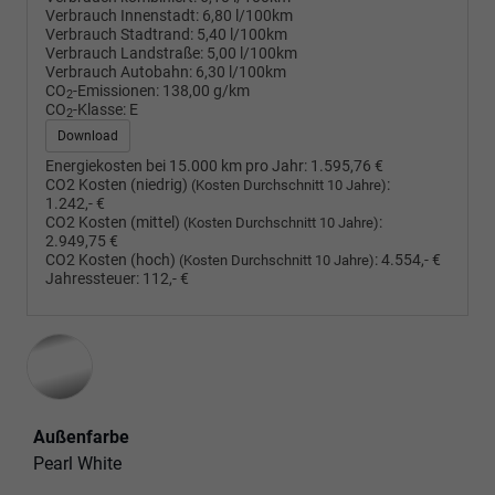
Verbrauch Innenstadt:
6,80 l/100km
Verbrauch Stadtrand:
5,40 l/100km
Verbrauch Landstraße:
5,00 l/100km
Verbrauch Autobahn:
6,30 l/100km
CO
-Emissionen:
138,00 g/km
2
CO
-Klasse:
E
2
Download
Energiekosten bei 15.000 km pro Jahr:
1.595,76 €
CO2 Kosten (niedrig)
:
(Kosten Durchschnitt 10 Jahre)
1.242,- €
CO2 Kosten (mittel)
:
(Kosten Durchschnitt 10 Jahre)
2.949,75 €
CO2 Kosten (hoch)
:
4.554,- €
(Kosten Durchschnitt 10 Jahre)
Jahressteuer:
112,- €
Außenfarbe
Pearl White