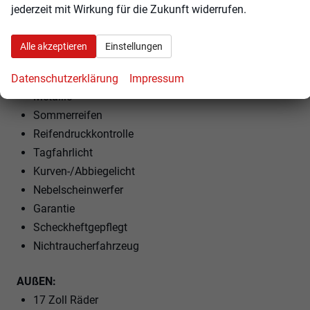
jederzeit mit Wirkung für die Zukunft widerrufen.
EXTRAS:
Schiebetür beidseitig
Alle akzeptieren
Einstellungen
Elektr. Schiebetür beidseitig
LM-Felgen
Datenschutzerklärung
Impressum
Metallic
Sommerreifen
Reifendruckkontrolle
Tagfahrlicht
Kurven-/Abbiegelicht
Nebelscheinwerfer
Garantie
Scheckheftgepflegt
Nichtraucherfahrzeug
AUßEN:
17 Zoll Räder