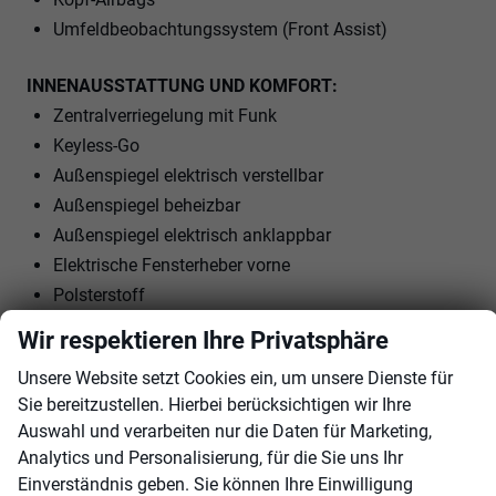
Umfeldbeobachtungssystem (Front Assist)
INNENAUSSTATTUNG UND KOMFORT:
Zentralverriegelung mit Funk
Keyless-Go
Außenspiegel elektrisch verstellbar
Außenspiegel beheizbar
Außenspiegel elektrisch anklappbar
Elektrische Fensterheber vorne
Polsterstoff
Vordersitze höhenverstellbar
Wir respektieren Ihre Privatsphäre
Armlehnen vorne
Unsere Website setzt Cookies ein, um unsere Dienste für
Kindersitzvorbereitung (ISOFIX)
Sie bereitzustellen. Hierbei berücksichtigen wir Ihre
Rücksitzbank teilbar
Auswahl und verarbeiten nur die Daten für Marketing,
Lenkrad höhenverstellbar
Analytics und Personalisierung, für die Sie uns Ihr
Schaltwippen am Lenkrad
Einverständnis geben. Sie können Ihre Einwilligung