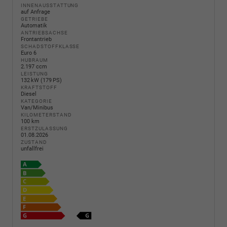
INNENAUSSTATTUNG
auf Anfrage
GETRIEBE
Automatik
ANTRIEBSACHSE
Frontantrieb
SCHADSTOFFKLASSE
Euro 6
HUBRAUM
2.197 ccm
LEISTUNG
132 kW (179 PS)
KRAFTSTOFF
Diesel
KATEGORIE
Van/Minibus
KILOMETERSTAND
100 km
ERSTZULASSUNG
01.08.2026
ZUSTAND
unfallfrei