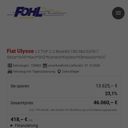
Fiat Ulysse
L3 TOP 2.2 BlueHDi 180 S&S EAT8 7
Sitzer*AHK*Navi*SHZ*Kamera*Keyless*Klimaauto*ACC
Fahrzeugnr.:
100802
unverbindliche Lieferzeit:
31.10.2026
Fahrzeug mit Tageszulassung
Zentrallager
13.625,– €
Sie sparen:
23,1%
46.060,– €
Gesamtpreis
incl. 19% MwSt., den Kosten für Überführung und Zulassungspapieren
418,– €
mtl.
Finanzierung