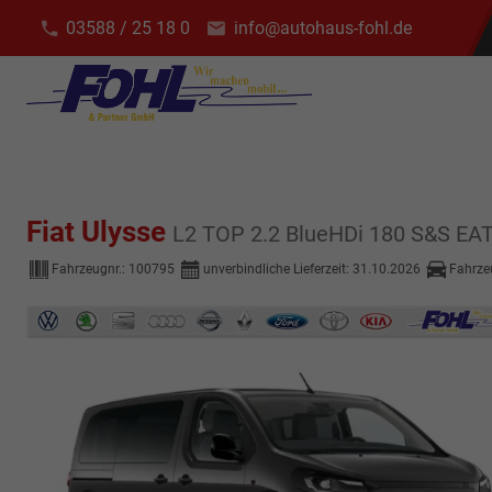
03588 / 25 18 0
info@autohaus-fohl.de
Fiat Ulysse
L2 TOP 2.2 BlueHDi 180 S&S E
Fahrzeugnr.:
100795
unverbindliche Lieferzeit:
31.10.2026
Fahrze