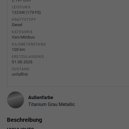
LEISTUNG
132 kW (179 PS)
KRAFTSTOFF
Diesel
KATEGORIE
Van/Minibus
KILOMETERSTAND
100 km
ERSTZULASSUNG
01.08.2026
ZUSTAND
unfallfrei
Außenfarbe
Titanium Grau Metallic
Beschreibung