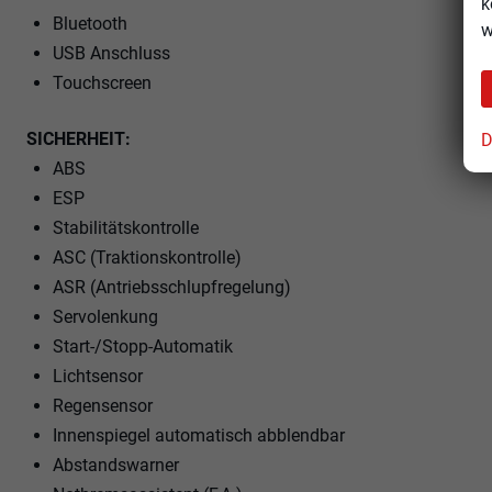
k
Bluetooth
w
USB Anschluss
Touchscreen
SICHERHEIT:
D
ABS
ESP
Stabilitätskontrolle
ASC (Traktionskontrolle)
ASR (Antriebsschlupfregelung)
Servolenkung
Start-/Stopp-Automatik
Lichtsensor
Regensensor
Innenspiegel automatisch abblendbar
Abstandswarner