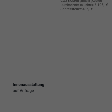
CO2 Kosten (hoch)
(Kosten
:
6.105,- €
Durchschnitt 10 Jahre)
Jahressteuer:
435,- €
Innenausstattung
auf Anfrage