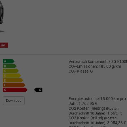
Verbrauch kombiniert:
7,30 l/10
CO
-Emissionen:
185,00 g/km
2
CO
-Klasse:
G
2
Energiekosten bei 15.000 km pro
Download
Jahr:
1.762,95 €
CO2 Kosten (niedrig)
(Kosten
:
1.665,- €
Durchschnitt 10 Jahre)
CO2 Kosten (mittel)
(Kosten
:
3.954,38 €
Durchschnitt 10 Jahre)