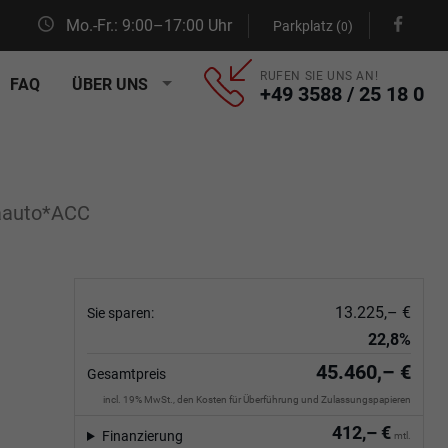
Mo.-Fr.: 9:00–17:00 Uhr
Parkplatz (
)
0
RUFEN SIE UNS AN!
FAQ
ÜBER UNS
+49 3588 / 25 18 0
aauto*ACC
13.225,– €
Sie sparen:
22,8%
45.460,– €
Gesamtpreis
incl. 19% MwSt., den Kosten für Überführung und Zulassungspapieren
412,– €
Finanzierung
mtl.