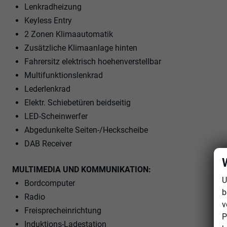
Lenkradheizung
Keyless Entry
2 Zonen Klimaautomatik
Zusätzliche Klimaanlage hinten
Fahrersitz elektrisch hoehenverstellbar
Multifunktionslenkrad
Lederlenkrad
Elektr. Schiebetüren beidseitig
LED-Scheinwerfer
Abgedunkelte Seiten-/Heckscheibe
DAB Receiver
MULTIMEDIA UND KOMMUNIKATION:
U
Bordcomputer
b
Radio
v
Freisprecheinrichtung
P
Induktions-Ladestation