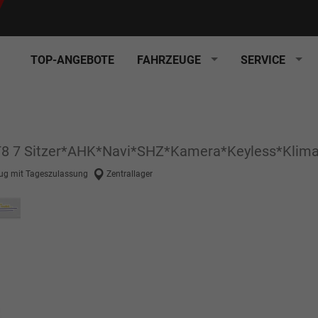
TOP-ANGEBOTE
FAHRZEUGE
SERVICE
AT8 7 Sitzer*AHK*Navi*SHZ*Kamera*Keyless*Klim
ug mit Tageszulassung
Zentrallager