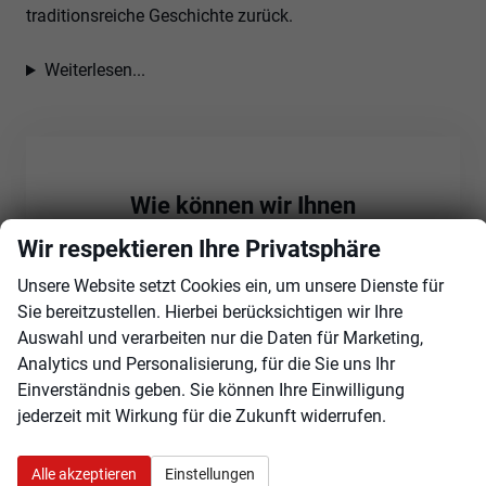
traditionsreiche Geschichte zurück.
Weiterlesen...
Wie können wir Ihnen
weiterhelfen?
Wir respektieren Ihre Privatsphäre
Gerne beantworten wir Ihre Fragen zu unseren
Unsere Website setzt Cookies ein, um unsere Dienste für
Audi Angeboten telefonisch oder per E-Mail. Sie
Sie bereitzustellen. Hierbei berücksichtigen wir Ihre
erreichen uns unter:
Auswahl und verarbeiten nur die Daten für Marketing,
Analytics und Personalisierung, für die Sie uns Ihr
+49 3588 / 25 18 0
Einverständnis geben. Sie können Ihre Einwilligung
Oder über unser Kontaktformular:
jederzeit mit Wirkung für die Zukunft widerrufen.
Zum Kontaktformular
Alle akzeptieren
Einstellungen