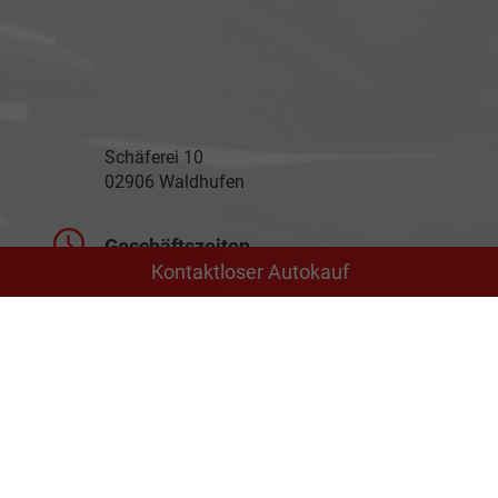
Schäferei 10
02906 Waldhufen
Geschäftszeiten
Kontaktloser Autokauf
Montag bis Freitag
09:00-18:00 Uhr
Samstag