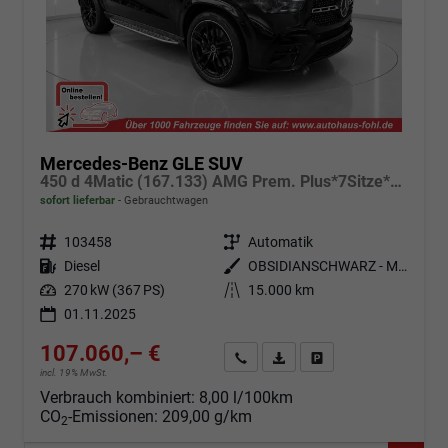
Mercedes-Benz GLE SUV
450 d 4Matic (167.133) AMG Prem. Plus*7Sitze*VOLL*140TEUR UPE*TOP
sofort lieferbar
Gebrauchtwagen
Fahrzeugnr.
103458
Getriebe
Automatik
Kraftstoff
Diesel
Außenfarbe
OBSIDIANSCHWARZ - METALLICLACK
Leistung
270 kW (367 PS)
Kilometerstand
15.000 km
01.11.2025
107.060,– €
Angebot anfordern
Fahrzeugexpose (PDF)
Fahrzeug parken
incl. 19% MwSt.
Verbrauch kombiniert:
8,00 l/100km
CO
-Emissionen:
209,00 g/km
2