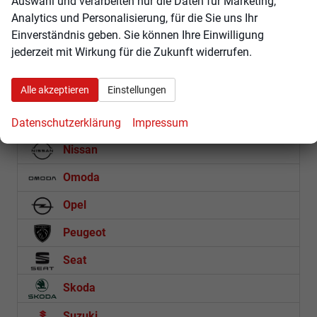
Auswahl und verarbeiten nur die Daten für Marketing,
Kia
Analytics und Personalisierung, für die Sie uns Ihr
Mercedes-Benz
Einverständnis geben. Sie können Ihre Einwilligung
jederzeit mit Wirkung für die Zukunft widerrufen.
GLE SUV
Sprinter
Alle akzeptieren
Einstellungen
MG
Datenschutzerklärung
Impressum
Nissan
Omoda
Opel
Peugeot
Seat
Skoda
Suzuki