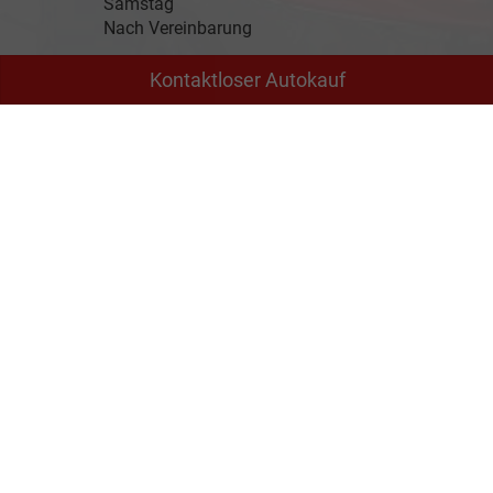
Samstag
Nach Vereinbarung
Kontaktloser Autokauf
Rufen Sie an
+49 3588 / 25 18 0
Wie können wir Ihnen helfen?
Anmelden
Impressum
Datenschutz
AGB
Cookie-Einstellungen
Weitere Informationen zum offiziellen Kraftstoffverbrauch