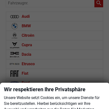
Fahrzeugnr.
Audi
BMW
Citroën
Cupra
Dacia
Etrusco
Fiat
Ford
Wir respektieren Ihre Privatsphäre
Hyundai
Unsere Website setzt Cookies ein, um unsere Dienste für
Jaecoo
Sie bereitzustellen. Hierbei berücksichtigen wir Ihre