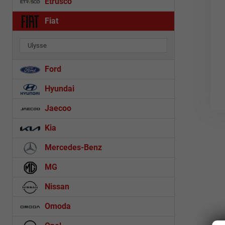
Etrusco
Fiat
Ulysse
Ford
Hyundai
Jaecoo
Kia
Mercedes-Benz
MG
Nissan
Omoda