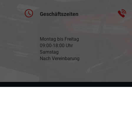
Geschäftszeiten
Montag bis Freitag
09:00-18:00 Uhr
Samstag
Nach Vereinbarung
llungen
ellen spezifischen CO
-Emissionen und gegebenenfalls zum Stromverbrauch neuer PKW können 
2
' entnommen werden, der an allen Verkaufsstellen und bei der 'Deutschen Automobil Treuh
en,
03588/ 25 18 0