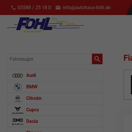
03588 / 25 18 0
info@autohaus-fohl.de
Fi
Fahrzeugnr.
Audi
BMW
Citroën
Cupra
Dacia