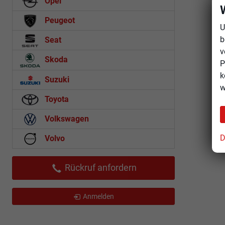
Opel
Peugeot
U
b
Seat
v
Skoda
P
k
Suzuki
w
Toyota
Volkswagen
D
Volvo
Rückruf anfordern
Anmelden