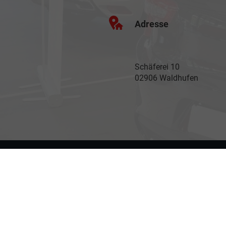
Adresse
Schäferei 10
02906 Waldhufen
Anmelden
Impressum
Datenschutz
AGB
Cookie-Einste
Weitere Informationen zum offiziellen Kraftstoffverbrauch und zu den offizi
spezifischen CO
-Emissionen und den offiziellen Stromverbrauch neuer PKW
2
© 2026
Autohaus Fohl & Partner GmbH
,
Schäferei 10
,
02906
Waldhuf