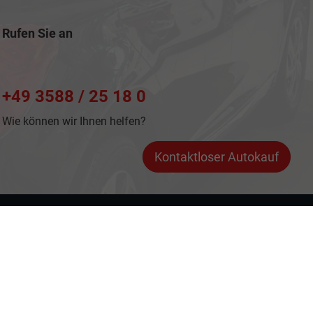
Rufen Sie an
+49 3588 / 25 18 0
Wie können wir Ihnen helfen?
Kontaktloser Autokauf
dem 'Leitfaden über den offiziellen Kraftstoffverbrauch, die offiziellen
and GmbH' unentgeltlich erhältlich ist unter www.dat.de.
Powered by Autrado