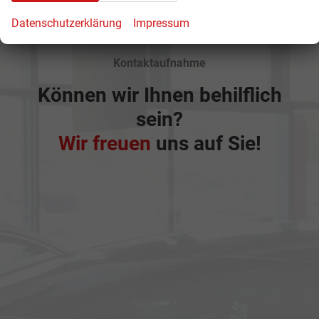
Datenschutzerklärung
Impressum
Kontaktaufnahme
Können wir Ihnen behilflich
sein?
Wir freuen
uns auf Sie!