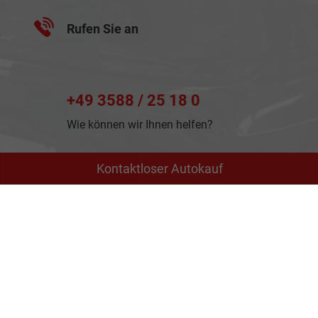
Rufen Sie an
+49 3588 / 25 18 0
Wie können wir Ihnen helfen?
Kontaktloser Autokauf
Anmelden
Impressum
Datenschutz
AGB
Cookie-Einstellungen
Weitere Informationen zum offiziellen Kraftstoffverbrauch
und zu den offiziellen spezifischen CO
-Emissionen und
2
gegebenenfalls zum Stromverbrauch neuer PKW können
dem 'Leitfaden über den offiziellen Kraftstoffverbrauch, die
offiziellen spezifischen CO
-Emissionen und den offiziellen
2
Stromverbrauch neuer PKW' entnommen werden, der an