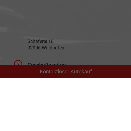
Schäferei 10
02906 Waldhufen
Geschäftszeiten
Kontaktloser Autokauf
Montag bis Freitag
09:00-18:00 Uhr
Samstag