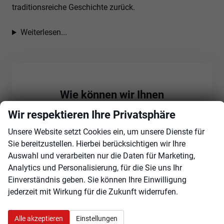
traditionsreiche Geschichte zurück.
Weiterlesen...
Wie können wir Ihnen
weiterhelfen?
Wir respektieren Ihre Privatsphäre
Gerne beantworten wir Ihre Fragen zu unseren
Unsere Website setzt Cookies ein, um unsere Dienste für
Audi Angeboten telefonisch oder per E-Mail. Sie
Sie bereitzustellen. Hierbei berücksichtigen wir Ihre
erreichen uns unter:
Auswahl und verarbeiten nur die Daten für Marketing,
Analytics und Personalisierung, für die Sie uns Ihr
+49 3588 / 25 18 0
Einverständnis geben. Sie können Ihre Einwilligung
Oder über unser Kontaktformular:
jederzeit mit Wirkung für die Zukunft widerrufen.
Zum Kontaktformular
Alle akzeptieren
Einstellungen