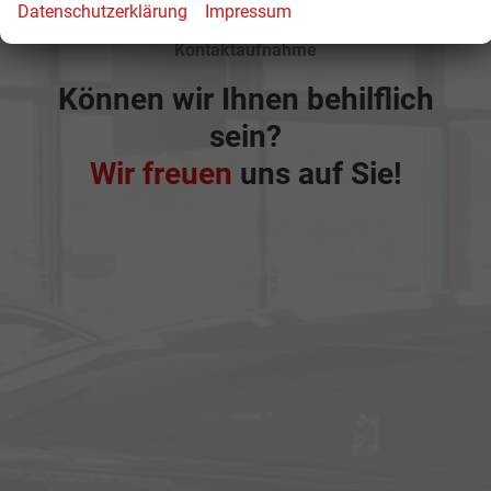
Datenschutzerklärung
Impressum
Kontaktaufnahme
Können wir Ihnen behilflich
sein?
Wir freuen
uns auf Sie!