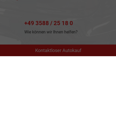
+49 3588 / 25 18 0
Wie können wir Ihnen helfen?
Kontaktloser Autokauf
Anmelden
Impressum
Datenschutz
AGB
Cookie-Einstellungen
Weitere Informationen zum offiziellen Kraftstoffverbrauch
und zu den offiziellen spezifischen CO
-Emissionen und
2
gegebenenfalls zum Stromverbrauch neuer PKW können
dem 'Leitfaden über den offiziellen Kraftstoffverbrauch, die
offiziellen spezifischen CO
-Emissionen und den offiziellen
2
Stromverbrauch neuer PKW' entnommen werden, der an
allen Verkaufsstellen und bei der 'Deutschen Automobil
Treuhand GmbH' unentgeltlich erhältlich ist unter
www.dat.de.