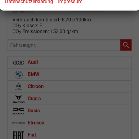
Datenschutzerklärung
Impressum
45.660,– €
Angebot anfordern
Fahrzeugexpose (PDF)
Fahrzeug parken
incl. 19% MwSt.
Verbrauch kombiniert:
6,70 l/100km
CO
-Klasse:
E
2
CO
-Emissionen:
153,00 g/km
2
Fahrzeugnr.
Audi
BMW
Citroën
Cupra
Dacia
Etrusco
Fiat