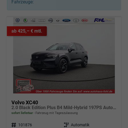
Fahrzeuge:
ab 425,– € mtl.
Volvo XC40
2.0 Black Edition Plus B4 Mild-Hybrid 197PS Automatik elektr. PanoDach Rückf.Kamera PDC v+h ACC el.Heckklappe Harman/Kardon-Sound Klimaautomatik Sitzheizung Lenkradheizung Apple CarPlay Android Auto 20-LM
sofort lieferbar
Fahrzeug mit Tageszulassung
Fahrzeugnr.
101876
Getriebe
Automatik