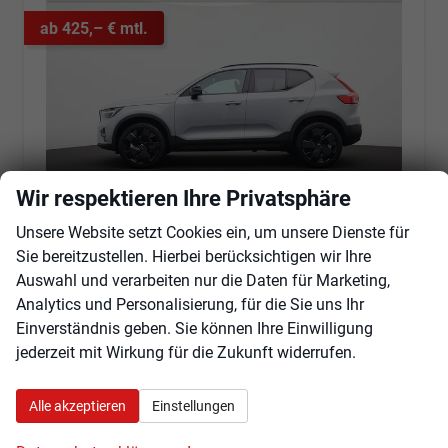
ab 425,– € mtl.
Wir respektieren Ihre Privatsphäre
Unsere Website setzt Cookies ein, um unsere Dienste für
Sie bereitzustellen. Hierbei berücksichtigen wir Ihre
Volvo XC40
Auswahl und verarbeiten nur die Daten für Marketing,
2.0 Black Edition Plus B4 Mild-Hybrid 197PS Automatik elektr. PanoDach Rückf.Kamera PDC v+h ACC el.Heckklappe Harman/Kardon-Sound Klimaautomatik Sitzheizung Lenkradheizung Apple CarPlay Android Auto 20-LM
Analytics und Personalisierung, für die Sie uns Ihr
sofort lieferbar
Fahrzeug mit Tageszulassung
Einverständnis geben. Sie können Ihre Einwilligung
jederzeit mit Wirkung für die Zukunft widerrufen.
Fahrzeugnr.
102246
Getriebe
Automatik
Kraftstoff
Benzin
Außenfarbe
Vapor Grey
Leistung
145 kW (197 PS)
Kilometerstand
2 km
Alle akzeptieren
Einstellungen
01.04.2026