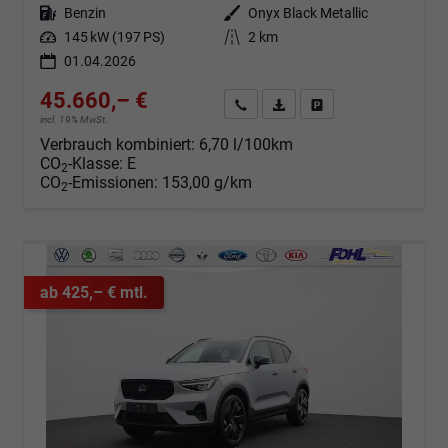
Kraftstoff
Benzin
Außenfarbe
Onyx Black Metallic
Leistung
145 kW (197 PS)
Kilometerstand
2 km
01.04.2026
45.660,– €
Angebot anfordern
Fahrzeugexpose (PDF)
Fahrzeug parken
incl. 19% MwSt.
Verbrauch kombiniert:
6,70 l/100km
CO
-Klasse:
E
2
CO
-Emissionen:
153,00 g/km
2
ab 425,– € mtl.