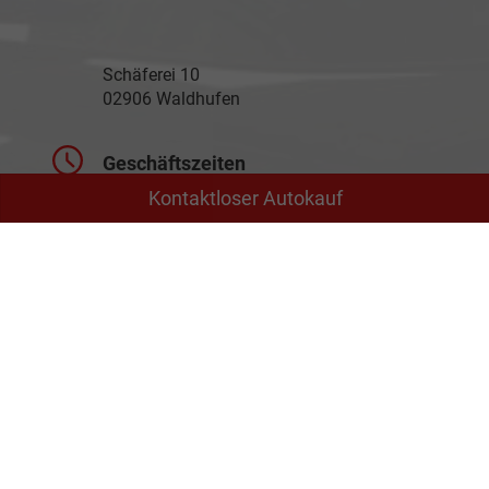
Schäferei 10
02906 Waldhufen
Geschäftszeiten
Kontaktloser Autokauf
Montag bis Freitag
09:00-18:00 Uhr
Samstag
Nach Vereinbarung