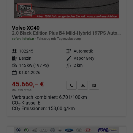
Volvo XC40
2.0 Black Edition Plus B4 Mild-Hybrid 197PS Automatik elektr. PanoDach Rückf.Kamera PDC v+h ACC el.Heckklappe Harman/Kardon-Sound Klimaautomatik Sitzheizung Lenkradheizung Apple CarPlay Android Auto 20-LM
sofort lieferbar
Fahrzeug mit Tageszulassung
Fahrzeugnr.
102245
Getriebe
Automatik
Kraftstoff
Benzin
Außenfarbe
Vapor Grey
Leistung
145 kW (197 PS)
Kilometerstand
2 km
01.04.2026
45.660,– €
Angebot anfordern
Fahrzeugexpose (PDF)
Fahrzeug parken
incl. 19% MwSt.
Verbrauch kombiniert:
6,70 l/100km
CO
-Klasse:
E
2
CO
-Emissionen:
153,00 g/km
2