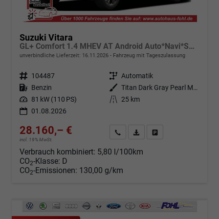
Suzuki Vitara
GL+ Comfort 1.4 MHEV AT Android Auto*Navi*SHZ*ACC*Kamera*Klimauto*LED*PrivacyGlas
unverbindliche Lieferzeit:
16.11.2026
Fahrzeug mit Tageszulassung
Fahrzeugnr.
104487
Getriebe
Automatik
Kraftstoff
Benzin
Außenfarbe
Titan Dark Gray Pearl Metallic (ZZZ)
Leistung
81 kW (110 PS)
Kilometerstand
25 km
01.08.2026
28.160,– €
Angebot anfordern
Fahrzeugexpose (PDF)
Fahrzeug parken
incl. 19% MwSt.
Verbrauch kombiniert:
5,80 l/100km
CO
-Klasse:
D
2
CO
-Emissionen:
130,00 g/km
2