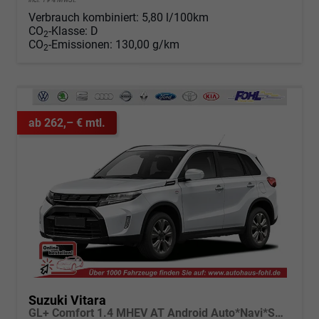
Verbrauch kombiniert:
5,80 l/100km
CO
-Klasse:
D
2
CO
-Emissionen:
130,00 g/km
2
ab 262,– € mtl.
Suzuki Vitara
GL+ Comfort 1.4 MHEV AT Android Auto*Navi*SHZ*ACC*Kamera*Klimauto*LED*PrivacyGlas