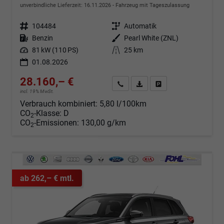
unverbindliche Lieferzeit:
16.11.2026
Fahrzeug mit Tageszulassung
Fahrzeugnr.
104484
Getriebe
Automatik
Kraftstoff
Benzin
Außenfarbe
Pearl White (ZNL)
Leistung
81 kW (110 PS)
Kilometerstand
25 km
01.08.2026
28.160,– €
Angebot anfordern
Fahrzeugexpose (PDF)
Fahrzeug parken
incl. 19% MwSt.
Verbrauch kombiniert:
5,80 l/100km
CO
-Klasse:
D
2
CO
-Emissionen:
130,00 g/km
2
ab 262,– € mtl.