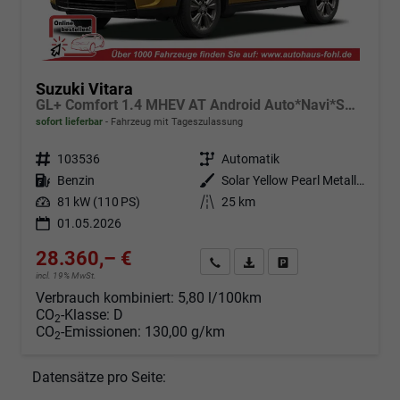
Suzuki Vitara
GL+ Comfort 1.4 MHEV AT Android Auto*Navi*SHZ*ACC*Kamera*Klimauto*LED*PrivacyGlas
sofort lieferbar
Fahrzeug mit Tageszulassung
Fahrzeugnr.
103536
Getriebe
Automatik
Kraftstoff
Benzin
Außenfarbe
Solar Yellow Pearl Metallic / Cosmic Black Pearl Metallic
Leistung
81 kW (110 PS)
Kilometerstand
25 km
01.05.2026
28.360,– €
Angebot anfordern
Fahrzeugexpose (PDF)
Fahrzeug parken
incl. 19% MwSt.
Verbrauch kombiniert:
5,80 l/100km
CO
-Klasse:
D
2
CO
-Emissionen:
130,00 g/km
2
Datensätze pro Seite: