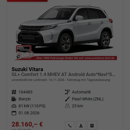
Suzuki Vitara
GL+ Comfort 1.4 MHEV AT Android Auto*Navi*SHZ*ACC*Kamera*Klimauto*LED*PrivacyGlas
unverbindliche Lieferzeit:
16.11.2026
Fahrzeug mit Tageszulassung
Fahrzeugnr.
104483
Getriebe
Automatik
Kraftstoff
Benzin
Außenfarbe
Pearl White (ZNL)
Leistung
81 kW (110 PS)
Kilometerstand
25 km
01.08.2026
28.160,– €
Angebot anfordern
Fahrzeugexpose (PDF)
Fahrzeug parken
incl. 19% MwSt.