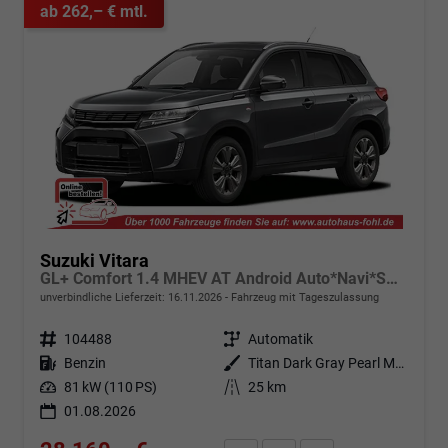
ab 262,– € mtl.
Suzuki Vitara
GL+ Comfort 1.4 MHEV AT Android Auto*Navi*SHZ*ACC*Kamera*Klimauto*LED*PrivacyGlas
unverbindliche Lieferzeit:
16.11.2026
Fahrzeug mit Tageszulassung
Fahrzeugnr.
104488
Getriebe
Automatik
Kraftstoff
Benzin
Außenfarbe
Titan Dark Gray Pearl Metallic (ZZZ)
Leistung
81 kW (110 PS)
Kilometerstand
25 km
01.08.2026