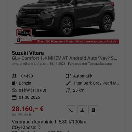
Suzuki Vitara
GL+ Comfort 1.4 MHEV AT Android Auto*Navi*SHZ*ACC*Kamera*Klimauto*LED*PrivacyGlas
unverbindliche Lieferzeit:
16.11.2026
Fahrzeug mit Tageszulassung
Fahrzeugnr.
104490
Getriebe
Automatik
Kraftstoff
Benzin
Außenfarbe
Titan Dark Gray Pearl Metallic (ZZZ)
Leistung
81 kW (110 PS)
Kilometerstand
25 km
01.08.2026
28.160,– €
Angebot anfordern
Fahrzeugexpose (PDF)
Fahrzeug parken
incl. 19% MwSt.
Verbrauch kombiniert:
5,80 l/100km
CO
-Klasse:
D
2