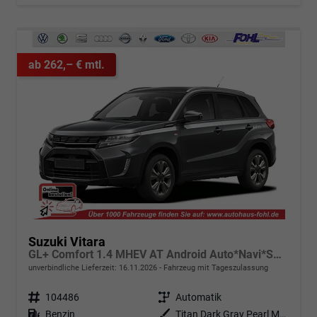
ab 262,– € mtl.
Suzuki Vitara
GL+ Comfort 1.4 MHEV AT Android Auto*Navi*SHZ*ACC*Kamera*Klimauto*LED*PrivacyGlas
unverbindliche Lieferzeit:
16.11.2026
Fahrzeug mit Tageszulassung
Fahrzeugnr.
104486
Getriebe
Automatik
Kraftstoff
Benzin
Außenfarbe
Titan Dark Gray Pearl Metallic (ZZZ)