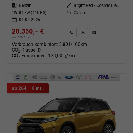
Kraftstoff
Benzin
Außenfarbe
Bright Red / Cosmic Black Pearl Metallic
Leistung
81 kW (110 PS)
Kilometerstand
25 km
01.05.2026
28.360,– €
Angebot anfordern
Fahrzeugexpose (PDF)
Fahrzeug parken
incl. 19% MwSt.
Verbrauch kombiniert:
5,80 l/100km
CO
-Klasse:
D
2
CO
-Emissionen:
130,00 g/km
2
ab 264,– € mtl.