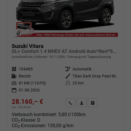
Suzuki Vitara
GL+ Comfort 1.4 MHEV AT Android Auto*Navi*SHZ*ACC*Kamera*Klimauto*LED*PrivacyGlas
unverbindliche Lieferzeit:
16.11.2026
Fahrzeug mit Tageszulassung
Fahrzeugnr.
104485
Getriebe
Automatik
Kraftstoff
Benzin
Außenfarbe
Titan Dark Gray Pearl Metallic (ZZZ)
Leistung
81 kW (110 PS)
Kilometerstand
25 km
01.08.2026
28.160,– €
Angebot anfordern
Fahrzeugexpose (PDF)
Fahrzeug parken
incl. 19% MwSt.
Verbrauch kombiniert:
5,80 l/100km
CO
-Klasse:
D
2
CO
-Emissionen:
130,00 g/km
2