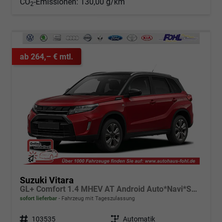
CO
-Emissionen:
130,00 g/km
2
ab 264,– € mtl.
Suzuki Vitara
GL+ Comfort 1.4 MHEV AT Android Auto*Navi*SHZ*ACC*Kamera*Klimauto*LED*PrivacyGlas
sofort lieferbar
Fahrzeug mit Tageszulassung
Fahrzeugnr.
103535
Getriebe
Automatik