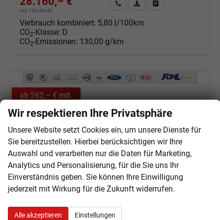
28.160,– €
Angebot anfordern
Fahrzeugexpose (PDF)
Fahrzeug parken
incl. 19% MwSt.
Verbrauch kombiniert:
5,80 l/100km
CO
-Klasse:
D
2
CO
-Emissionen:
130,00 g/km
2
ab 262,– € mtl.
Wir respektieren Ihre Privatsphäre
Unsere Website setzt Cookies ein, um unsere Dienste für
Sie bereitzustellen. Hierbei berücksichtigen wir Ihre
Auswahl und verarbeiten nur die Daten für Marketing,
Analytics und Personalisierung, für die Sie uns Ihr
Einverständnis geben. Sie können Ihre Einwilligung
jederzeit mit Wirkung für die Zukunft widerrufen.
Alle akzeptieren
Einstellungen
Suzuki Vitara