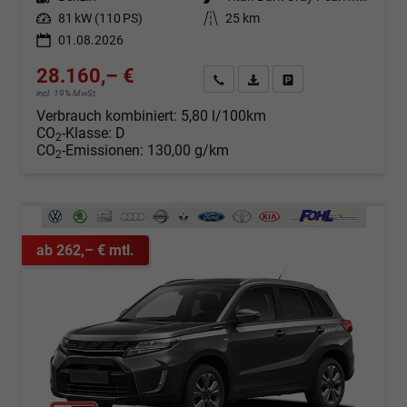
Leistung
81 kW (110 PS)
Kilometerstand
25 km
01.08.2026
28.160,– €
Angebot anfordern
Fahrzeugexpose (PDF)
Fahrzeug parken
incl. 19% MwSt.
Verbrauch kombiniert:
5,80 l/100km
CO
-Klasse:
D
2
CO
-Emissionen:
130,00 g/km
2
ab 262,– € mtl.