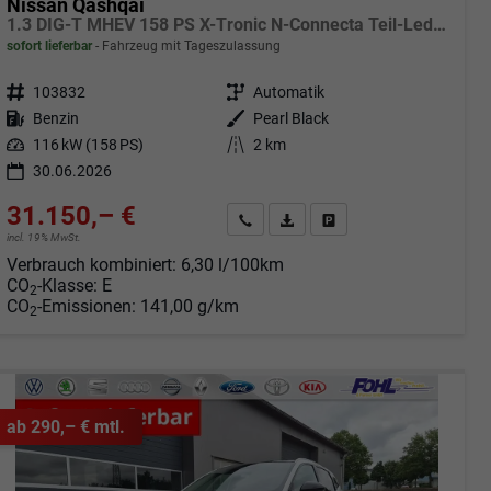
Nissan Qashqai
1.3 DIG-T MHEV 158 PS X-Tronic N-Connecta Teil-Leder PanoGlasdach Klimaautomatik Sitzheizung Lenkradheizung Navi ACC PDC v+h 360°Kamera DAB Bluetooth Touchscreen Apple CarPlay Android Auto 18"LM
sofort lieferbar
Fahrzeug mit Tageszulassung
Fahrzeugnr.
103832
Getriebe
Automatik
Kraftstoff
Benzin
Außenfarbe
Pearl Black
Leistung
116 kW (158 PS)
Kilometerstand
2 km
30.06.2026
31.150,– €
Angebot anfordern
Fahrzeugexpose (PDF)
Fahrzeug parken
incl. 19% MwSt.
Verbrauch kombiniert:
6,30 l/100km
CO
-Klasse:
E
2
CO
-Emissionen:
141,00 g/km
2
ab 290,– € mtl.