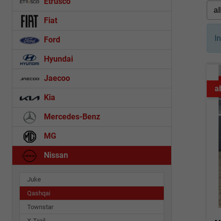
Etrusco
Fiat
I
Ford
Hyundai
Jaecoo
a
Kia
Mercedes-Benz
MG
Nissan
Juke
Qashqai
Townstar
X-Trail