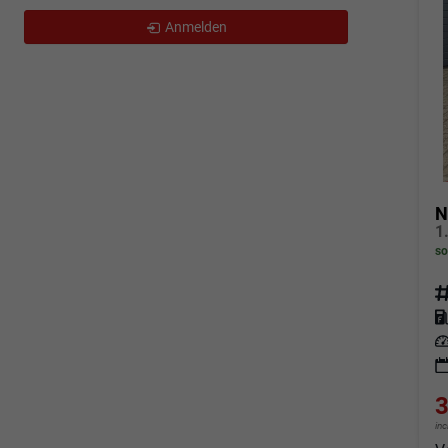
Anmelden
N
so
Fahrz
Kraf
Leis
3
in