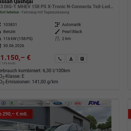
issan Qashqai
1.3 DIG-T MHEV 158 PS X-Tronic N-Connecta Teil-Leder PanoGlasdach Klimaautomatik Sitzheizung Lenkradheizung Navi ACC PDC v+h 360°Kamera DAB Bluetooth Touchscreen Apple CarPlay Android Auto 18"LM
fort lieferbar
Fahrzeug mit Tageszulassung
eugnr.
103831
Getriebe
Automatik
tstoff
Benzin
Außenfarbe
Pearl Black
tung
116 kW (158 PS)
Kilometerstand
2 km
30.06.2026
1.150,– €
Angebot anfordern
Fahrzeugexpose (PDF)
Fahrzeug parken
cl. 19% MwSt.
erbrauch kombiniert:
6,30 l/100km
O
-Klasse:
E
2
O
-Emissionen:
141,00 g/km
2
b 290,– € mtl.