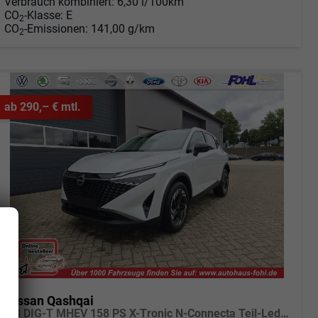
Verbrauch kombiniert:
6,30 l/100km
CO
-Klasse:
E
2
CO
-Emissionen:
141,00 g/km
2
ab 290,– € mtl.
Nissan Qashqai
1.3 DIG-T MHEV 158 PS X-Tronic N-Connecta Teil-Leder PanoGlasdach Klimaautomatik Sitzheizung Lenkradheizung Navi ACC PDC v+h 360°Kamera DAB Bluetooth Touchscreen Apple CarPlay Android Auto 18"LM