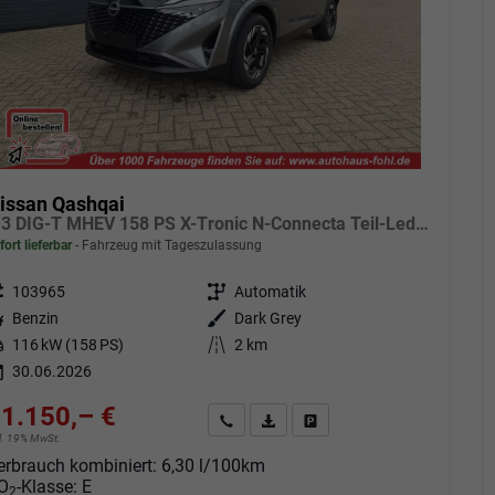
issan Qashqai
1.3 DIG-T MHEV 158 PS X-Tronic N-Connecta Teil-Leder PanoGlasdach Klimaautomatik Sitzheizung Lenkradheizung Navi ACC PDC v+h 360°Kamera DAB Bluetooth Touchscreen Apple CarPlay Android Auto 18"LM
fort lieferbar
Fahrzeug mit Tageszulassung
eugnr.
103965
Getriebe
Automatik
tstoff
Benzin
Außenfarbe
Dark Grey
tung
116 kW (158 PS)
Kilometerstand
2 km
30.06.2026
1.150,– €
Angebot anfordern
Fahrzeugexpose (PDF)
Fahrzeug parken
cl. 19% MwSt.
erbrauch kombiniert:
6,30 l/100km
O
-Klasse:
E
2