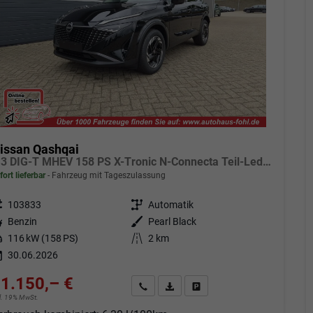
issan Qashqai
1.3 DIG-T MHEV 158 PS X-Tronic N-Connecta Teil-Leder PanoGlasdach Klimaautomatik Sitzheizung Lenkradheizung Navi ACC PDC v+h 360°Kamera DAB Bluetooth Touchscreen Apple CarPlay Android Auto 18"LM
fort lieferbar
Fahrzeug mit Tageszulassung
eugnr.
103833
Getriebe
Automatik
tstoff
Benzin
Außenfarbe
Pearl Black
tung
116 kW (158 PS)
Kilometerstand
2 km
30.06.2026
1.150,– €
Angebot anfordern
Fahrzeugexpose (PDF)
Fahrzeug parken
cl. 19% MwSt.