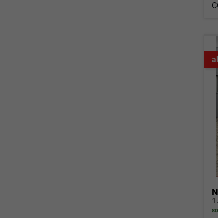
C
a
N
so