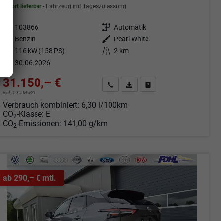
sofort lieferbar
Fahrzeug mit Tageszulassung
Fahrzeugnr.
103866
Getriebe
Automatik
Kraftstoff
Benzin
Außenfarbe
Pearl White
Leistung
116 kW (158 PS)
Kilometerstand
2 km
30.06.2026
31.150,– €
Angebot anfordern
Fahrzeugexpose (PDF)
Fahrzeug parken
incl. 19% MwSt.
Verbrauch kombiniert:
6,30 l/100km
CO
-Klasse:
E
2
CO
-Emissionen:
141,00 g/km
2
ab 290,– € mtl.