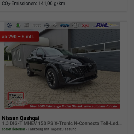
CO
-Emissionen:
141,00 g/km
2
ab 290,– € mtl.
Nissan Qashqai
1.3 DIG-T MHEV 158 PS X-Tronic N-Connecta Teil-Leder PanoGlasdach Klimaautomatik Sitzheizung Lenkradheizung Navi ACC PDC v+h 360°Kamera DAB Bluetooth Touchscreen Apple CarPlay Android Auto 18"LM
sofort lieferbar
Fahrzeug mit Tageszulassung