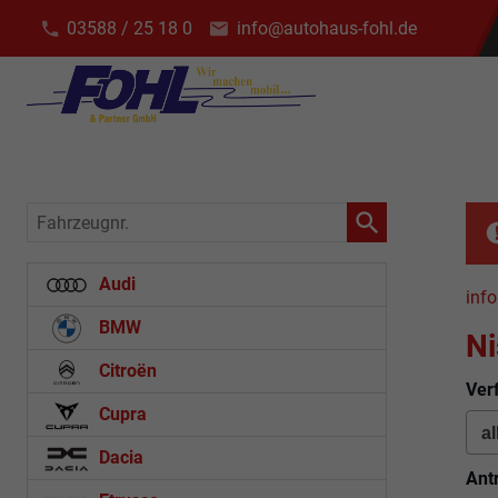
03588 / 25 18 0
info@autohaus-fohl.de
Fahrzeugnr.
Audi
info
BMW
Ni
Citroën
Ver
Cupra
Dacia
Ant