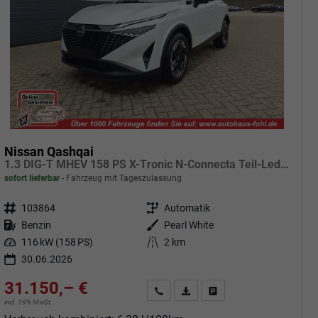
Nissan Qashqai
1.3 DIG-T MHEV 158 PS X-Tronic N-Connecta Teil-Leder PanoGlasdach Klimaautomatik Sitzheizung Lenkradheizung Navi ACC PDC v+h 360°Kamera DAB Bluetooth Touchscreen Apple CarPlay Android Auto 18"LM
sofort lieferbar
Fahrzeug mit Tageszulassung
Fahrzeugnr.
103864
Getriebe
Automatik
Kraftstoff
Benzin
Außenfarbe
Pearl White
Leistung
116 kW (158 PS)
Kilometerstand
2 km
30.06.2026
31.150,– €
Angebot anfordern
Fahrzeugexpose (PDF)
Fahrzeug parken
incl. 19% MwSt.