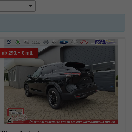
ab 290,– € mtl.