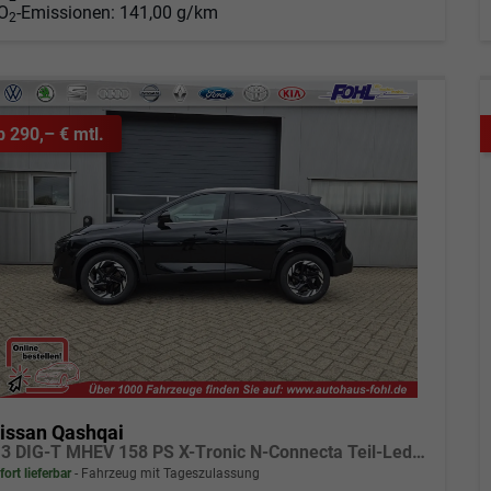
O
-Emissionen:
141,00 g/km
2
b 290,– € mtl.
issan Qashqai
1.3 DIG-T MHEV 158 PS X-Tronic N-Connecta Teil-Leder PanoGlasdach Klimaautomatik Sitzheizung Lenkradheizung Navi ACC PDC v+h 360°Kamera DAB Bluetooth Touchscreen Apple CarPlay Android Auto 18"LM
fort lieferbar
Fahrzeug mit Tageszulassung