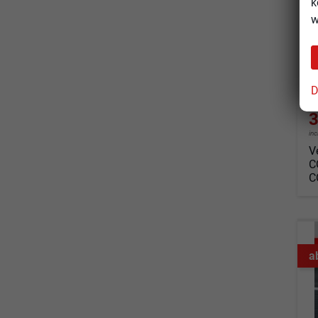
k
so
w
Fahrz
Kraf
Leis
D
3
in
V
C
C
a