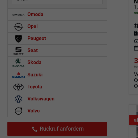
N
so
Omoda
Fahrz
Opel
Kraf
Peugeot
Leis
Seat
3
Skoda
in
V
Suzuki
C
C
Toyota
Volkswagen
Volvo
a
Rückruf anfordern