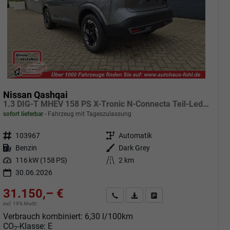
Nissan Qashqai
1.3 DIG-T MHEV 158 PS X-Tronic N-Connecta Teil-Leder PanoGlasdach Klimaautomatik Sitzheizung Lenkradheizung Navi ACC PDC v+h 360°Kamera DAB Bluetooth Touchscreen Apple CarPlay Android Auto 18"LM
sofort lieferbar
Fahrzeug mit Tageszulassung
Fahrzeugnr.
103967
Getriebe
Automatik
Kraftstoff
Benzin
Außenfarbe
Dark Grey
Leistung
116 kW (158 PS)
Kilometerstand
2 km
30.06.2026
31.150,– €
Angebot anfordern
Fahrzeugexpose (PDF)
Fahrzeug parken
incl. 19% MwSt.
Verbrauch kombiniert:
6,30 l/100km
CO
-Klasse:
E
2