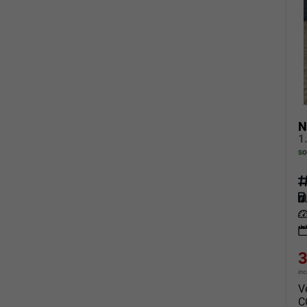
N
so
Fahrz
Kraf
Leis
3
in
V
C