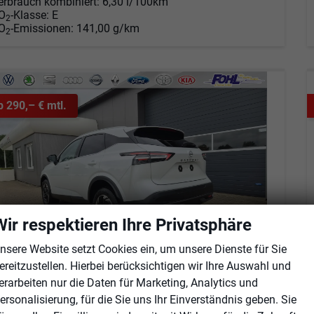
erbrauch kombiniert:
6,30 l/100km
O
-Klasse:
E
2
O
-Emissionen:
141,00 g/km
2
b 290,– € mtl.
Wir respektieren Ihre Privatsphäre
nsere Website setzt Cookies ein, um unsere Dienste für Sie
ereitzustellen. Hierbei berücksichtigen wir Ihre Auswahl und
erarbeiten nur die Daten für Marketing, Analytics und
issan Qashqai
ersonalisierung, für die Sie uns Ihr Einverständnis geben. Sie
1.3 DIG-T MHEV 158 PS X-Tronic N-Connecta Teil-Leder PanoGlasdach Klimaautomatik Sitzheizung Lenkradheizung Navi ACC PDC v+h 360°Kamera DAB Bluetooth Touchscreen Apple CarPlay Android Auto 18"LM